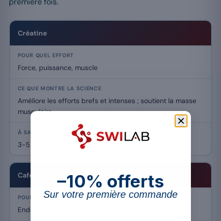
première fois.
Créatine
Force, puissance, muscle
Améliore les efforts brefs et intenses ; soutient la masse
musculaire.
3-5 g/jour ; inutile pour l’endurance pure.
Caféine
–10% offerts
Sur votre première commande
Endurance, vigilance