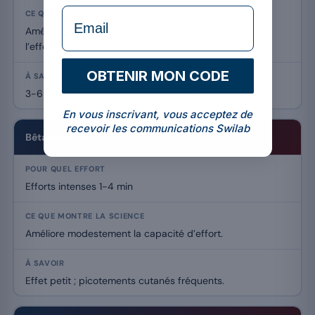
formulaire Email
Améliore la performance et réduit la perception de
l’effort.
OBTENIR MON CODE
3-6 mg/kg, ~1 h avant ; réponse variable.
En vous inscrivant, vous acceptez de
recevoir les communications Swilab
Bêta-alanine
Efforts intenses 1-4 min
Améliore modestement la capacité d’effort.
Effet petit ; picotements cutanés fréquents.