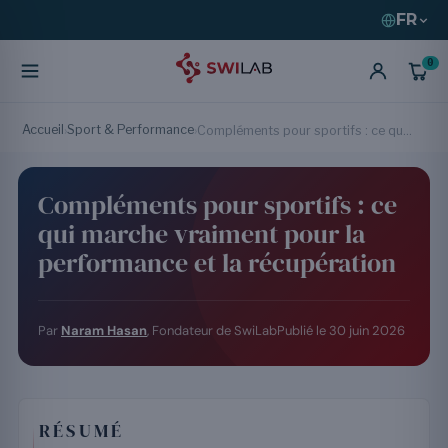
FR
0
Accueil
Sport & Performance
›
›
Compléments pour sportifs : ce qui marche vraiment pour la performance et la récupération
Compléments pour sportifs : ce
qui marche vraiment pour la
performance et la récupération
Par
Naram Hasan
, Fondateur de SwiLab
Publié le
30 juin 2026
RÉSUMÉ