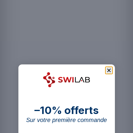
N-acétyl-cystéine
50 mg
Quercétine
30 mg
Lutéine
5 mg
Lycopène
5 mg
Rutine
5 mg
–10% offerts
Sur votre première commande