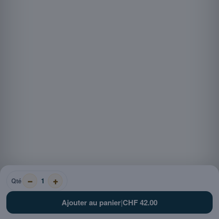
CHF 42.00
CHF 0.70
1
Qté
Ajouter au panier
|
CHF 42.00