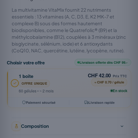
La multivitamine VitaMix fournit 22 nutriments
essentiels : 13 vitamines (A, C, D3, E, K2 MK-7 et
complexe B) sous des formes hautement
biodisponibles, comme le Quatrefolic® (B9) et la
méthylcobalamine (B12), couplées à 3 minéraux (zinc
bisglycinate, sélénium, iode) et 6 antioxydants
(CoQ10, NAC, quercétine, lutéine, lycopène, rutine).
Choisir votre offre
Livraison offerte dès CHF 99.-
CHF 42.00
1 boîte
Prix TTC
≈ CHF 0.70 / gélule
OFFRE UNIQUE
60 gélules • ~ 2 mois
En stock
Paiement sécurisé
Livraison rapide
Composition