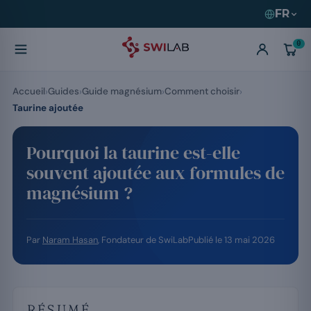
FR
0
Accueil
Guides
Guide magnésium
Comment choisir
Taurine ajoutée
Pourquoi la taurine est-elle
souvent ajoutée aux formules de
magnésium ?
Par
Naram Hasan
, Fondateur de SwiLab
Publié le
13 mai 2026
RÉSUMÉ