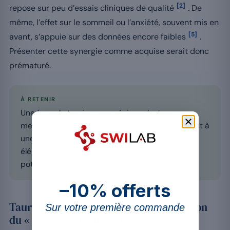
[2]
repose sur peu d’essais cliniques de qualité
. De
même, l’effet sur le sommeil ou l’anxiété, souvent mis en
[5]
avant, s’appuie sur des données encore faibles
.
Présenter cette synergie comme acquise serait donc
prématuré.
À RETENIR
Une formule taurine-magnésium n’est pas «
meilleure » par principe : son intérêt tient surtout à
une bonne tolérance et à la dose de magnésium
élémentaire qu’elle apporte, pas à un effet de
potentialisation cliniquement prouvé.
–10% offerts
Taurate et cœur : d’où vient la réputation
Sur votre première commande
du « magnésium du cœur » ?