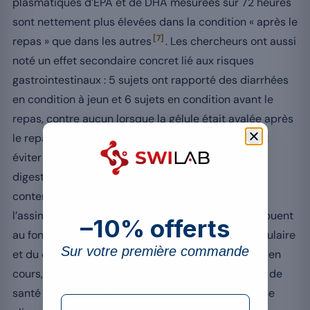
plasmatiques d’EPA et de DHA mesurées sur 72 heures
sont nettement plus élevées dans la condition « après le
[7]
repas » que dans les autres
. Les chercheurs ont aussi
noté un effet secondaire concret lié aux risques
gastrointestinaux : 5 sujets ont rapporté des diarrhées
en condition à jeun et 6 sujets en condition avant le
repas, contre aucun lorsque la gélule était avalée après
[7]
le repas
. La consigne pratique est donc double :
éviter l’ingestion à jeun pour limiter les troubles
digestifs, et toujours associer la dose à un plat
contenant un peu de graisses pour permettre
l’assimilation complète des acides gras qui contribuent
–10% offerts
au fonctionnement normal du système cardiovasculaire
Sur votre première commande
et du cerveau. En cas de traitement anticoagulant en
cours, il est prudent de consulter un professionnel de
santé avant d’ajouter ce type de complément à une
formulaire Email