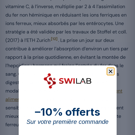
vitamine C, à l’inverse, multiplie par 2 à 4 l’assimilation
du fer non héminique en réduisant les ions ferriques en
ions ferreux, mieux absorbés par les entérocytes. Une
stratégie a été validée par les travaux de Stoffel et coll.
[12]
(2017) à l’ETH Zurich
. La prise un jour sur deux
contribue à améliorer l’absorption d’environ un tiers par
rapport à la prise quotidienne, en évitant la montée de
l’hepcidine : hormone qui freine l’entrée du fer dans le
sang. Cette approche aide aussi à réduire les effets
digestifs (nausées, constipation, selles noires). Les
modalités précises pour
consommer un complément
alimentaire à jeun
varient selon la formule et la
sensibilité digestive. Le bisglycinate de fer, ingrédient
–10% offerts
mieux toléré, est généralement préférable au sulfate
Sur votre première commande
ferreux classique.