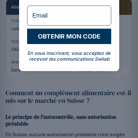
Allégations de santé
formulaire Email
Liste positive
OBTENIR MON CODE
OIDAl, annexe 14
En vous inscrivant, vous acceptez de
recevoir les communications Swilab
Sans autorisation si listée, sinon validation OSAV
Comment un complément alimentaire est-il
mis sur le marché en Suisse ?
Le principe de l’autocontrôle, sans autorisation
préalable
En Suisse, aucune autorisation préalable n’est exigée