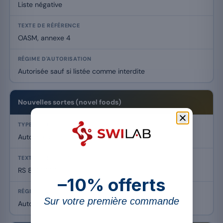
Liste négative
OASM, annexe 4
Autorisée sauf si listée comme interdite
Nouvelles sortes (novel foods)
Autorisation préalable
RS 817.022.2
–10% offerts
Sur votre première commande
Autorisation OSAV obligatoire