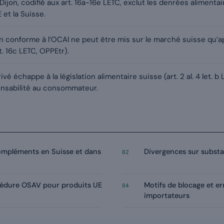
ijon, codifié aux art. 16a-16e LETC, exclut les denrées alimentair
 et la Suisse.
conforme à l’OCAl ne peut être mis sur le marché suisse qu’a
t. 16c LETC, OPPEtr).
ivé échappe à la législation alimentaire suisse (art. 2 al. 4 let. b
onsabilité au consommateur.
ompléments en Suisse et dans
Divergences sur substa
02
océdure OSAV pour produits UE
Motifs de blocage et e
04
importateurs