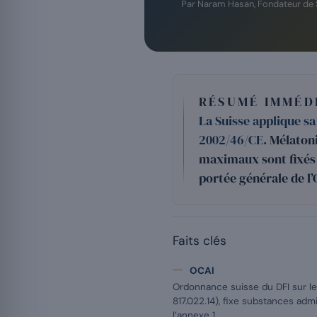
Par Naram Hasan, Fondateur de
RÉSUMÉ IMMÉD
La Suisse applique sa
2002/46/CE.
Mélatoni
maximaux sont fixés 
portée générale de l’
Faits clés
OCAl
Ordonnance suisse du DFI sur l
817.022.14), fixe substances adm
l’annexe 1.