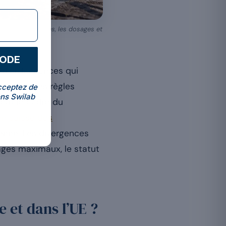
sur les substances, les dosages et
CODE
s d’ordonnances qui
éservant des règles
cceptez de
ns Swilab
tout le cadre du
on suisse des
enne. Les divergences
ages maximaux, le statut
 et dans l’UE ?