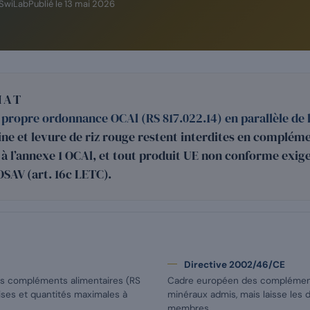
 SwiLab
Publié le
13 mai 2026
IAT
 propre ordonnance OCAl (RS 817.022.14) en parallèle de l
ne et levure de riz rouge restent interdites en compléme
à l’annexe 1 OCAl, et tout produit UE non conforme exige
OSAV (art. 16c LETC).
Directive 2002/46/CE
es compléments alimentaires (RS
Cadre européen des compléments
ises et quantités maximales à
minéraux admis, mais laisse les
membres.