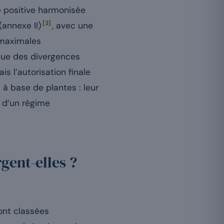
te positive harmonisée
[3]
(annexe II)
, avec une
s maximales
que des divergences
s l’autorisation finale
à base de plantes : leur
 d’un régime
gent-elles ?
ont classées