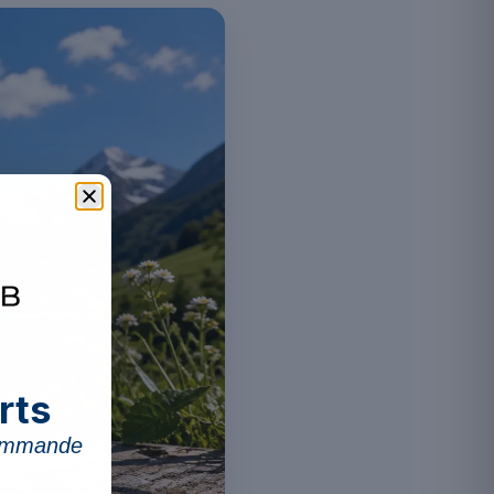
rts
commande