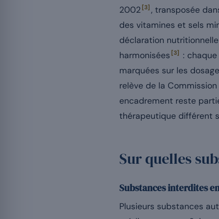
[3]
2002
, transposée dans
des vitamines et sels min
déclaration nutritionnell
[3]
harmonisées
: chaque 
marquées sur les dosages 
relève de la Commission 
encadrement reste parti
thérapeutique différent 
Sur quelles sub
Substances interdites e
Plusieurs substances au