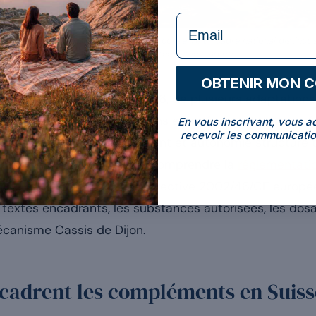
formulaire Email
 son droit alimentaire avec l’UE, mais conserve un cadre national distinct 
la procédure d’entrée sur le marché.
OBTENIR MON 
er
en vigueur, au 1
janvier 2026, de plusieurs adaptation
 droit suisse sur les évolutions européennes tout en pr
En vous inscrivant, vous a
recevoir les communicatio
Cette tension entre alignement et autonomie structure 
commercialisé en Suisse. Comprendre la
réglementati
nc de la situer face à la directive 2002/46/CE europé
s textes encadrants, les substances autorisées, les dos
écanisme Cassis de Dijon.
cadrent les compléments en Suisse