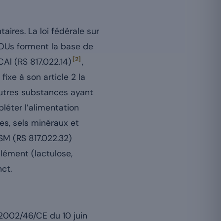
aires. La loi fédérale sur
OUs forment la base de
[2]
CAl (RS 817.022.14)
,
 fixe à son article 2 la
utres substances ayant
léter l’alimentation
nes, sels minéraux et
SM (RS 817.022.32)
lément (lactulose,
ct.
 2002/46/CE du 10 juin