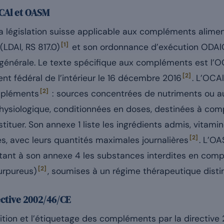
OCAl et OASM
la législation suisse applicable aux compléments aliment
[1]
(LDAl, RS 817.0)
et son ordonnance d’exécution ODAl
e générale. Le texte spécifique aux compléments est l’O
[2]
nt fédéral de l’intérieur le 16 décembre 2016
. L’OCAl
[2]
ompléments
: sources concentrées de nutriments ou a
physiologique, conditionnées en doses, destinées à comp
tituer. Son annexe 1 liste les ingrédients admis, vitami
[2]
s, avec leurs quantités maximales journalières
. L’OA
tant à son annexe 4 les substances interdites en comp
[2]
urpureus)
, soumises à un régime thérapeutique distin
ective 2002/46/CE
nition et l’étiquetage des compléments par la directive