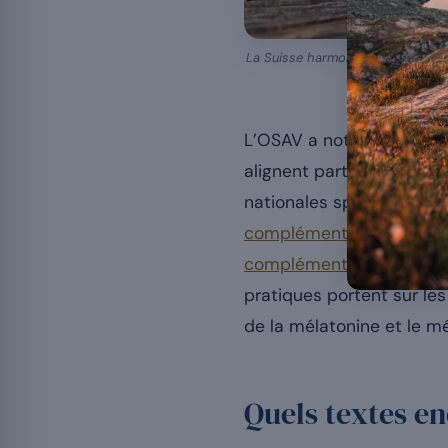
La Suisse harmonise une partie de
L’OSAV a notifié l’entrée 
alignent partiellement le
nationales spécifiques. 
complément alimentaire
compléments
suppose do
pratiques portent sur le
de la mélatonine et le m
Quels textes en