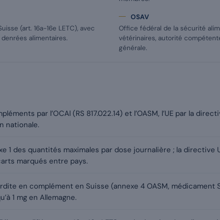
OSAV
Suisse (art. 16a-16e LETC), avec
Office fédéral de la sécurité alim
 denrées alimentaires.
vétérinaires, autorité compétent
générale.
mpléments par l’OCAl (RS 817.022.14) et l’OASM, l’UE par la dire
n nationale.
e 1 des quantités maximales par dose journalière ; la directive U
arts marqués entre pays.
erdite en complément en Suisse (annexe 4 OASM, médicament Sw
u’à 1 mg en Allemagne.