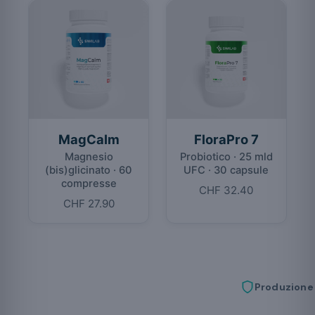
MagCalm
FloraPro 7
Magnesio
Probiotico · 25 mld
(bis)glicinato · 60
UFC · 30 capsule
compresse
CHF 32.40
CHF 27.90
Produzione 