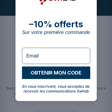
–10% offerts
Partner istituzionale
Sur votre première commande
CNP ATHLETICS
formulaire Email
OBTENIR MON CODE
En vous inscrivant, vous acceptez de
SwiLab sostiene il
CNP
nello sviluppo della performance e
recevoir les communications Swilab
nella formazione dei giovani atleti della Romandia.