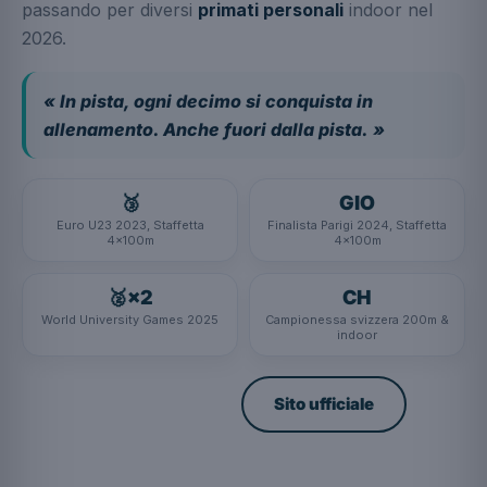
passando per diversi
primati personali
indoor nel
2026.
« In pista, ogni decimo si conquista in
allenamento. Anche fuori dalla pista. »
🥉
GIO
Euro U23 2023, Staffetta
Finalista Parigi 2024, Staffetta
4×100m
4×100m
🥈×2
CH
World University Games 2025
Campionessa svizzera 200m &
indoor
Segui su Instagram
Sito ufficiale