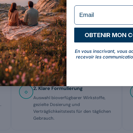
formulaire Email
ransparenz
OBTENIR MON 
dukte entwickelt werden.
En vous inscrivant, vous a
ied machen.
recevoir les communicatio
2. Klare Formulierung
Auswahl bioverfügbarer Wirkstoffe,
.
gezielte Dosierung und
Verträglichkeitstests für den täglichen
Gebrauch.