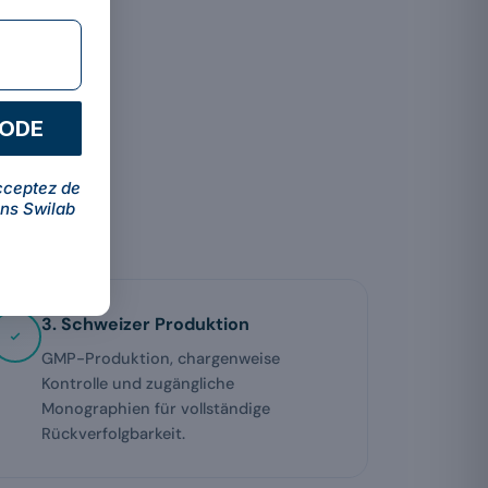
CODE
cceptez de
ns Swilab
3. Schweizer Produktion
GMP-Produktion, chargenweise
Kontrolle und zugängliche
Monographien für vollständige
Rückverfolgbarkeit.