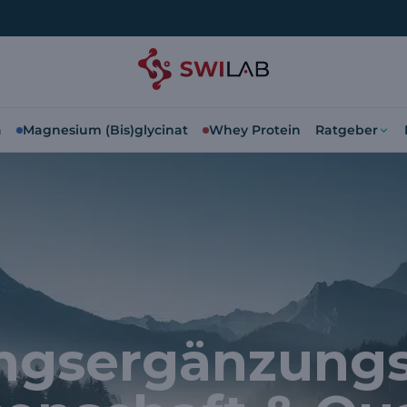
a
Magnesium (Bis)glycinat
Whey Protein
Ratgeber
ngsergänzungsm