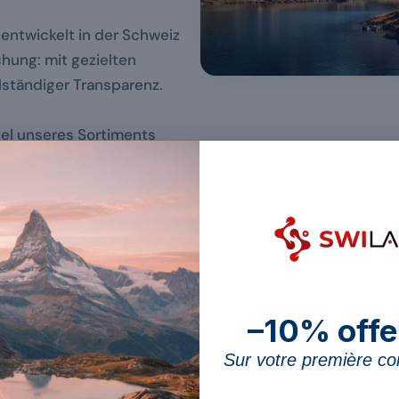
entwickelt in der Schweiz
chung: mit gezielten
lständiger Transparenz.
el unseres Sortiments
ht (Verordnung des EDI
ter Aufsicht des BLV:
ieferung in die ganze
 Ergebnisse
–10% offe
Sur votre première 