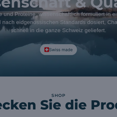
enschaft & Qua
e und Proteine, wissenschaftlich formuliert in
nach eidgenössischen Standards dosiert, Cha
schnell in die ganze Schweiz geliefert.
Swiss made
SHOP
cken Sie die Pr