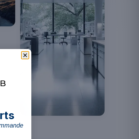
rts
commande