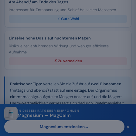
Am Abend / am Ende des Tages
Interessant für Entspannung und Schlaf bei vielen Menschen
✓ Gute Wahl
Einzelne hohe Dosis auf nüchternen Magen
Risiko einer abführenden Wirkung und weniger effiziente
Aufnahme
✗ Zu vermeiden
Praktischer Tipp:
Verteilen Sie die Zufuhr auf
zwei Einnahmen
(mittags und abends) statt auf eine einzige. Der Organismus
nimmt mässige, aufgeteilte Mengen besser auf, und die Magen-
Darm-Verträglichkeit verbessert sich dadurch. Regelmässigkeit
über die Dauer ist wichtiger als die punktuelle Dosis.
IN DIESEM RATGEBER EMPFOHLEN
Magnesium — MagCalm
×
Magnesium entdecken
→
Tagesdosis und Kurdauer