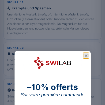
SIGNAL 01
💪 Krämpfe und Spasmen
Unerklärliche Muskelkrämpfe, oft nächtliche Wadenkrämpfe,
Lidzucken (Faszikulationen) oder Kribbeln zählen zu den ersten
Anzeichen einer Hypomagnesiämie. Da Magnesium für die
Muskelentspannung notwendig ist, stört sein Mangel dieses
Gleichgewicht.²
SIGNAL 02
🔋 Anhaltende Müdigkeit
Eine Müdigkeit, die der Ruhe widersteht, kann auf ein Defizit
hinweisen, da Magnesium für die zelluläre Energieproduktion
(ATP) zentral ist.¹
–10% offerts
SIGNAL 03
😟 Reizbarkeit und Nervosität
Sur votre première commande
Stimmungsschwankungen, Reizbarkeit und ein Gefühl nervlicher
Anspannung können auftreten, wenn die Zufuhr sinkt, da