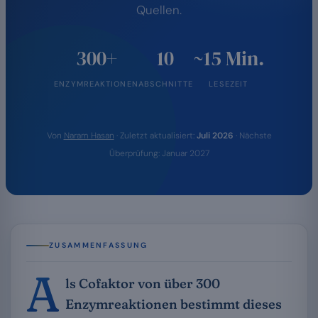
Quellen.
300+
10
~15 Min.
ENZYMREAKTIONEN
ABSCHNITTE
LESEZEIT
Von
Naram Hasan
· Zuletzt aktualisiert:
Juli 2026
· Nächste
Überprüfung: Januar 2027
ZUSAMMENFASSUNG
A
ls Cofaktor von über 300
Enzymreaktionen bestimmt dieses