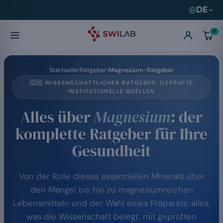
DE
0
Startseite
Ratgeber
Magnesium-Ratgeber
🇨🇭 WISSENSCHAFTLICHER RATGEBER: GEPRÜFTE
INSTITUTIONELLE QUELLEN
Alles über
Magnesium
: der
komplette Ratgeber für Ihre
Gesundheit
Von der Rolle dieses essenziellen Minerals über
den Mangel bis hin zu magnesiumreichen
Lebensmitteln und der Wahl eines Präparats: alles,
was die Wissenschaft belegt, mit geprüften