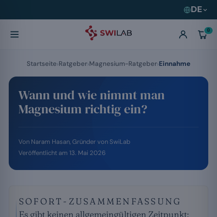
DE
0
Startseite
Ratgeber
Magnesium-Ratgeber
Einnahme
Wann und wie nimmt man
Magnesium richtig ein?
Von
Naram Hasan
, Gründer von SwiLab
Veröffentlicht am
13. Mai 2026
SOFORT-ZUSAMMENFASSUNG
Es gibt keinen allgemeingültigen Zeitpunkt: