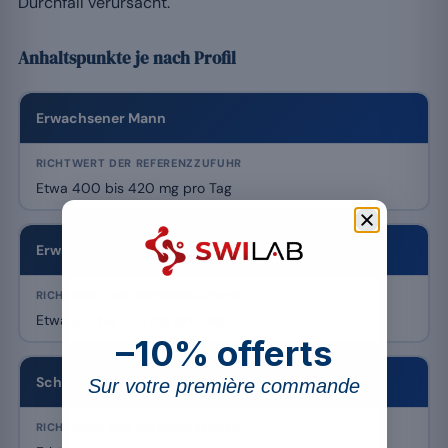
Durchfall verursacht.
Anhaltspunkte je nach Profil
Erwachsener Mann
Etwa 400 bis 420 mg pro Tag
Erwachsene Frau
Etwa 310 bis 320 mg pro Tag
–10% offerts
Schwangerschaft / Stillzeit
Sur votre première commande