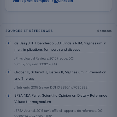
·
Voir le profil complet →
LinkedIn
SOURCES ET RÉFÉRENCES
4 sources
de Baaij JHF, Hoenderop JGJ, Bindels RJM, Magnesium in
man: implications for health and disease
, Physiological Reviews, 2015 (revue, DOI
10.1152/physrev.00012.2014)
Gröber U, Schmidt J, Kisters K, Magnesium in Prevention
and Therapy
, Nutrients, 2015 (revue, DOI 10.3390/nu7095388)
EFSA NDA Panel, Scientific Opinion on Dietary Reference
Values for magnesium
, EFSA Journal, 2015 (avis officiel ; apports de référence, DOI
10.2903/j.efsa.2015.4186)