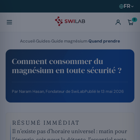
FR
0
Accueil
Guides
Guide magnésium
Quand prendre
Comment consommer du
magnésium en toute sécurité ?
Par
Naram Hasan
, Fondateur de SwiLab
Publié le
13 mai 2026
RÉSUMÉ IMMÉDIAT
Il n’existe pas d’horaire universel : matin pour
l’énergie, soir pour la détente, l’essentiel reste