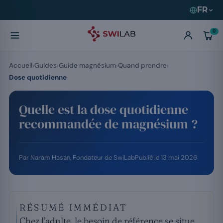
FR
0
Accueil
Guides
Guide magnésium
Quand prendre
Dose quotidienne
Quelle est la dose quotidienne
recommandée de magnésium ?
Par
Naram Hasan
, Fondateur de SwiLab
Publié le
13 mai 2026
RÉSUMÉ IMMÉDIAT
Chez l’adulte, le besoin de référence se situe