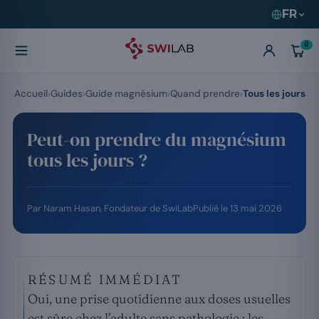
FR
0
Accueil
Guides
Guide magnésium
Quand prendre
Tous les jours
Peut-on prendre du magnésium
tous les jours ?
Par
Naram Hasan
, Fondateur de SwiLab
Publié le
13 mai 2026
RÉSUMÉ IMMÉDIAT
Oui, une prise quotidienne aux doses usuelles
est sûre chez l’adulte sans pathologie : les