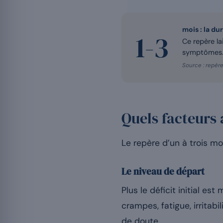
mois : la d
1-3
Ce repère lai
symptômes
Source : repèr
Quels facteurs 
Le repère d’un à trois mo
Le niveau de départ
Plus le déficit initial e
crampes, fatigue, irritabi
de doute.