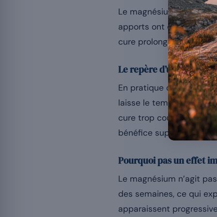
Le magnésium est un miné
apports ont été insuffisa
cure prolongée plutôt qu’
Le repère d’un à trois m
En pratique courante, un
laisse le temps à l’organ
cure trop courte risque de
bénéfice supplémentaire
Pourquoi pas un effet i
Le magnésium n’agit pas
des semaines, ce qui expl
apparaissent progressive