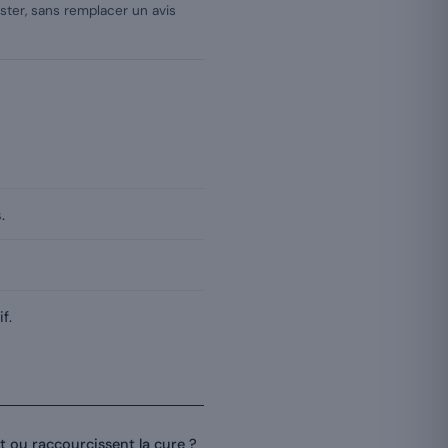
uster, sans remplacer un avis
.
f.
t ou raccourcissent la cure ?