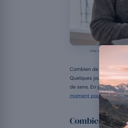
Une cure de magnésium
Combien de temps faut-i
Quelques jours ne suffise
de sens. En pratique, la
moment pour prendre d
Combien de tem