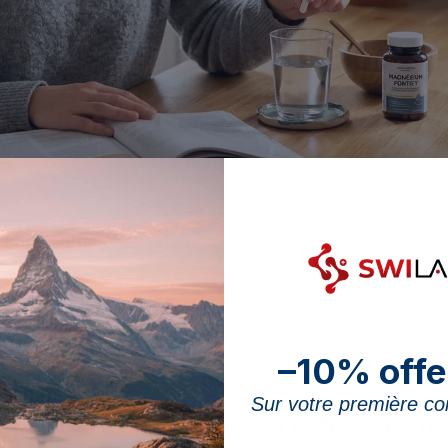
 s’étend généralement sur un à trois mois, le temps de reconstituer les ré
l poursuivre une cure de
magnésium
pour qu’elle serv
nt pas à reconstituer des réserves entamées ; une prise
 durée utile se compte en semaines. Cette page, intégré
u magnésium
, explique sur quoi repose le repère d’un à 
–10% offe
Sur votre première 
ps doit durer une cure de magné