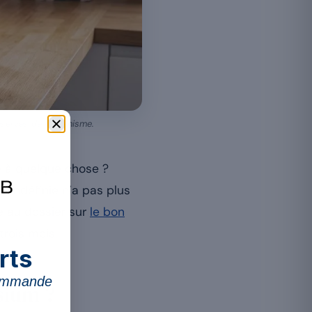
serves de l’organisme.
e à quelque chose ?
 indéfinie n’a pas plus
e au dossier sur
le bon
trois mois.
rts
commande
sium ?