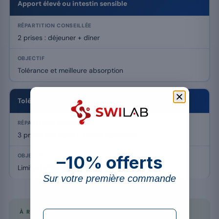
Apport élevé ou intestin sensible
2 prises : déjeuner + dîner
Tolérance et meilleure absorption
Tolérance difficile malgré 2 prises
3 prises aux repas + forme organique
–10% offerts
Limiter l’effet laxatif
Sur votre première commande
À RETENIR
formulaire Email