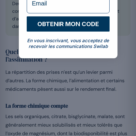
Deux prises au cours des repas, midi et soir,
constituent le compromis idéal entre rendement
d’absorption, confort digestif et facilité à tenir
OBTENIR MON CODE
dans la durée.
En vous inscrivant, vous acceptez de
recevoir les communications Swilab
Quels autres facteurs influencent
l’assimilation ?
La répartition des prises n’est qu’un levier parmi
d’autres. La forme chimique, l’alimentation et certains
médicaments pèsent aussi sur le rendement final.
La forme chimique compte
Les sels organiques, citrate, bisglycinate, malate, sont
généralement mieux solubilisés et mieux tolérés que
l’oxyde de magnésium, dont la biodisponibilité est plus