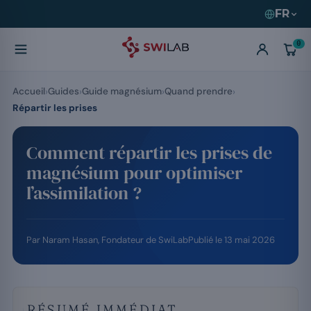
FR
0
Accueil
Guides
Guide magnésium
Quand prendre
Répartir les prises
Comment répartir les prises de
magnésium pour optimiser
l’assimilation ?
Par
Naram Hasan
, Fondateur de SwiLab
Publié le
13 mai 2026
RÉSUMÉ IMMÉDIAT