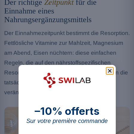
Der richtige
Zeitpunkt
für die
Einnahme eines
Nahrungsergänzungsmittels
Der Einnahmezeitpunkt bestimmt die Resorption.
Fettlösliche Vitamine zur Mahlzeit, Magnesium
am Abend, Eisen nüchtern: diese einfachen
Regeln, die auf den nährstoffspezifischen
Resorptionskinetiken beruhen, vervielfachen die
tatsächliche Wirkung, ohne die Dosis zu
verändern.
–10% offerts
Sur votre première commande