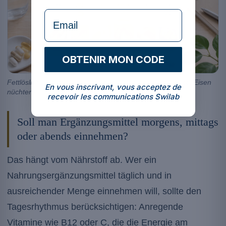
formulaire Email
OBTENIR MON CODE
Fettlösliche Vitamine zur Mahlzeit, Magnesium am Abend, Eisen
En vous inscrivant, vous acceptez de
nüchtern: das Timing beeinflusst die Resorption.
recevoir les communications Swilab
Soll man Ergänzungsmittel morgens, mittags
oder abends einnehmen?
Das hängt vom Nährstoff ab. Wer ein
Nahrungsergänzungsmittel täglich und in
ausreichender Menge einnehmen will, sollte den
Tagesrhythmus berücksichtigen: Anregende
Vitamine wie B12 oder C, die die Energie am