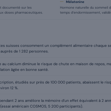
Mélatonine
et documenté sur les
Hormone naturelle du sommeil do
aux doses pharmaceutiques.
temps d’endormissement, validée
ltes suisses consomment un complément alimentaire chaque se
uprès de 1 282 personnes.
e au calcium diminue le risque de chute en maison de repos, mai
ulation âgée en bonne santé.
ription, étudiés sur près de 100 000 patients, abaissent le ri
viron 12 %.
pendant 2 ans améliore la mémoire d’un effet équivalent à 2 an
f (essai américain COSMOS, 5 200 participants).