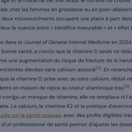
n l’âge et le mode de vie. Elle réduit le nombre de chut
rale chez les femmes en grossesse ou en post-allaitem
s deux micronutriments occupent une place à part dans 
mieux la nuance entre « bénéfice mesurable » et « effet l
ée dans le
Journal of General Internal Medicine
en 2024,
onne santé, a conclu que la vitamine D seule ne réduit
ême une augmentation du risque de fracture de la han
[1]
rmittentes élevées sans calcium associé
. En revanch
ue la vitamine D, prise avec ou sans calcium, réduit 
[2]
dents en maison de repos au statut vitaminique bas
 D corrige un manque de vitamine, elle ne remplace ni l’a
aire. Le calcium, la vitamine K2 et la pratique d’exerc
uvés sur la santé osseuse
, avec des profils éligibles trè
is d’un professionnel de santé permet d’ajuster les dose