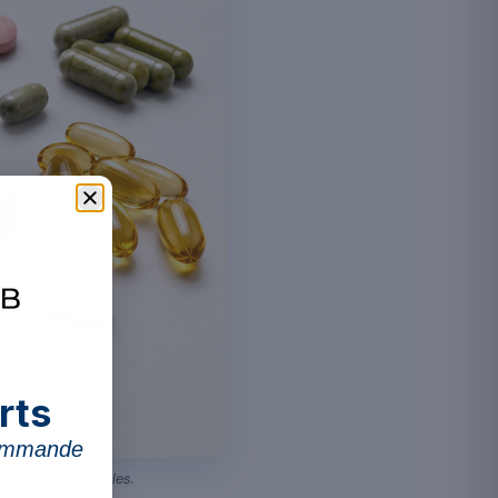
rts
commande
 formes disponibles.