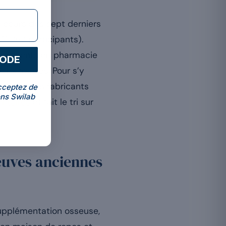
 cours des sept derniers
 (1 282 participants).
niprésents en pharmacie
CODE
ns fragiles. Pour s’y
t ce que les fabricants
cceptez de
ns Swilab
ntaires
et fait le tri sur
reuves anciennes
supplémentation osseuse,