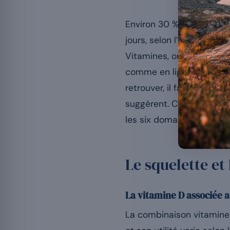
Environ 30 % des adult
jours, selon l’enquête de
Vitamines, oméga-3, mél
comme en ligne, et les p
retrouver, il faut distin
suggèrent. Cet article s’i
les six domaines où la s
Le squelette et
La vitamine D associée a
La combinaison vitamine 