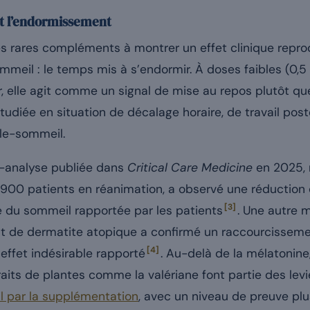
it l’endormissement
es rares compléments à montrer un effet clinique repro
mmeil : le temps mis à s’endormir. À doses faibles (0,5
, elle agit comme un signal de mise au repos plutôt q
étudiée en situation de décalage horaire, de travail pos
lle-sommeil.
-analyse publiée dans
Critical Care Medicine
en 2025, 
900 patients en réanimation, a observé une réduction 
[3]
té du sommeil rapportée par les patients
. Une autre 
int de dermatite atopique a confirmé un raccourcissem
[4]
ffet indésirable rapporté
. Au-delà de la mélatonin
aits de plantes comme la valériane font partie des levi
l par la supplémentation
, avec un niveau de preuve p