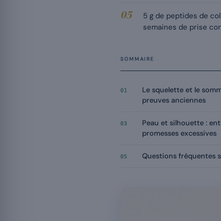
5 g de peptides de col
semaines de prise con
SOMMAIRE
Le squelette et le somm
01
preuves anciennes
Peau et silhouette : en
03
promesses excessives
Questions fréquentes su
05