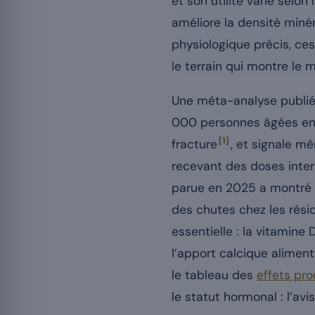
et son utilité varie selo
améliore la densité miné
physiologique précis, ce
le terrain qui montre le 
Une méta-analyse publi
000 personnes âgées en b
[1]
fracture
, et signale m
recevant des doses inte
parue en 2025 a montré q
des chutes chez les rési
essentielle : la vitamine
l’apport calcique aliment
le tableau des
effets pro
le statut hormonal : l’av