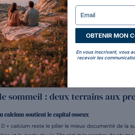
formulaire Email
es suisses ont consommé un
complément alimentaire
au
 l’OSAV publiée dans le Bulletin nutritionnel suisse 2023
atonine, peptides de collagène : ces produits sont om
OBTENIR MON 
romesses commerciales y côtoient souvent des allégatio
guer ce que les essais cliniques démontrent réellement e
En vous inscrivant, vous a
recevoir les communicatio
nscrit dans le
guide complet sur les compléments alime
cience a tranché : ou commencé à le faire.
 le sommeil : deux terrains aux p
u calcium soutient le capital osseux
D + calcium reste le pilier le mieux documenté de la 