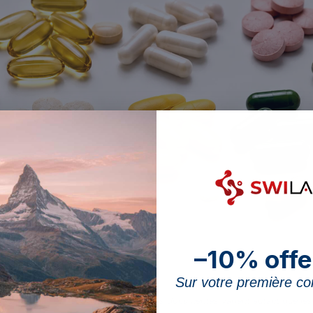
–10% offe
Sur votre première 
, acides gras et peptides : les bénéfices documentés varient autant que les