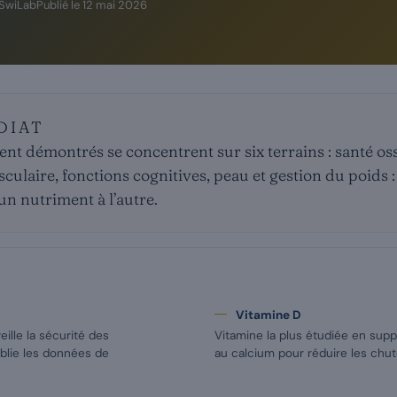
 SwiLab
Publié le
12 mai 2026
DIAT
ment démontrés se concentrent sur six terrains : santé o
culaire, fonctions cognitives, peau et gestion du poids 
un nutriment à l’autre.
Vitamine D
eille la sécurité des
Vitamine la plus étudiée en sup
blie les données de
au calcium pour réduire les chu