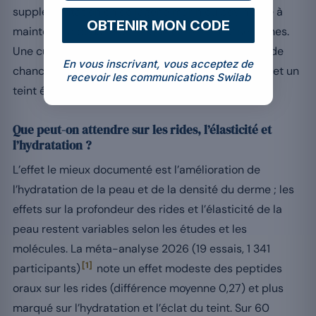
supplémentation en collagène marin ou bovin aide à
OBTENIR MON CODE
maintenir la densité dermique entre 8 et 12 semaines.
Une cure anti-âge de moins de 8 semaines a peu de
En vous inscrivant, vous acceptez de
chances de produire un changement objectivable et un
recevoir les communications Swilab
teint éclatant durable.
Que peut-on attendre sur les rides, l’élasticité et
l’hydratation ?
L’effet le mieux documenté est l’amélioration de
l’hydratation de la peau et de la densité du derme ; les
effets sur la profondeur des rides et l’élasticité de la
peau restent variables selon les études et les
molécules. La méta-analyse 2026 (19 essais, 1 341
[1]
participants)
note un effet modeste des peptides
oraux sur les rides (différence moyenne 0,27) et plus
marqué sur l’hydratation et l’éclat du teint. Sur 60