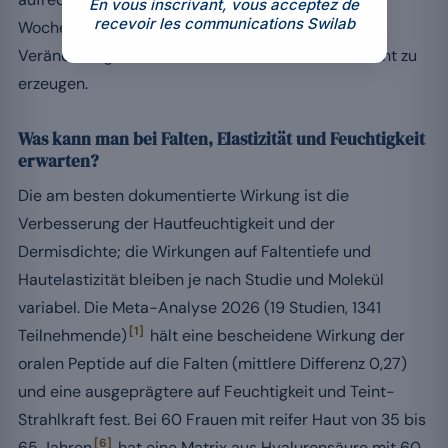
En vous inscrivant, vous acceptez de
recevoir les communications Swilab
Wochen hat wenig Aussicht, eine objektivierbare
Veränderung und einen dauerhaft strahlenden Teint zu
erzeugen.
Was kann man bei Falten, Elastizität und Feuchtigkeit
erwarten?
Die am besten dokumentierte Wirkung ist die
Verbesserung der Hautfeuchtigkeit und der
Dermisdichte; die Wirkungen auf Faltentiefe und
Hautelastizität bleiben je nach Studie und Molekül
variabel. Die Meta-Analyse 2026 (19 Studien, 1341
[1]
Teilnehmende)
hält eine bescheidene Wirkung der
oralen Peptide auf die Falten (mittlere Differenz 0,27)
und eine ausgeprägtere auf Feuchtigkeit und Teint-
Strahlkraft fest. Bei 60 Frauen mit reifer Haut von 35 bis
[6]
65 Jahren
hat eine Matrix aus Hyaluronsäure mit 60