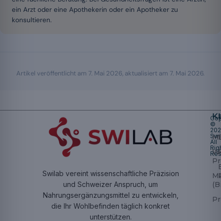
ein Arzt oder eine Apothekerin oder ein Apotheker zu
konsultieren.
Artikel veröffentlicht am
7. Mai 2026
, aktualisiert am
7. Mai 2026
.
K
Cop
©
20
Swi
Mu
All
Rig
W
Res
Pr
Swilab vereint wissenschaftliche Präzision
M
(B
und Schweizer Anspruch, um
Nahrungsergänzungsmittel zu entwickeln,
Pr
die Ihr Wohlbefinden täglich konkret
unterstützen.