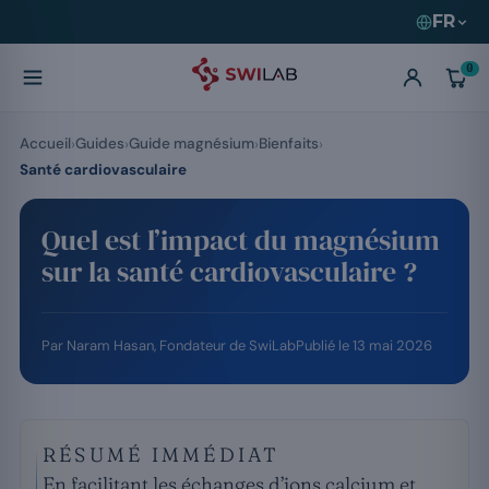
FR
0
Accueil
Guides
Guide magnésium
Bienfaits
Santé cardiovasculaire
Quel est l’impact du magnésium
sur la santé cardiovasculaire ?
Par
Naram Hasan
, Fondateur de SwiLab
Publié le
13 mai 2026
RÉSUMÉ IMMÉDIAT
En facilitant les échanges d’ions calcium et