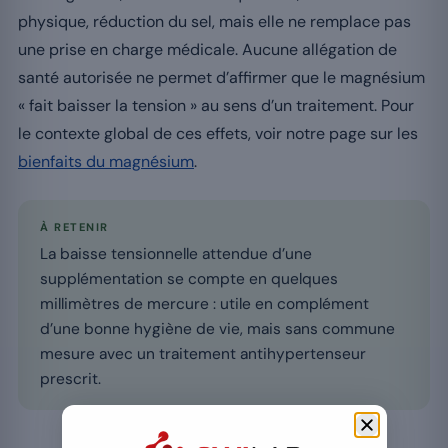
physique, réduction du sel, mais elle ne remplace pas
une prise en charge médicale. Aucune allégation de
santé autorisée ne permet d’affirmer que le magnésium
« fait baisser la tension » au sens d’un traitement. Pour
le contexte global de ces effets, voir notre page sur les
bienfaits du magnésium
.
À RETENIR
La baisse tensionnelle attendue d’une
supplémentation se compte en quelques
millimètres de mercure : utile en complément
d’une bonne hygiène de vie, mais sans commune
mesure avec un traitement antihypertenseur
prescrit.