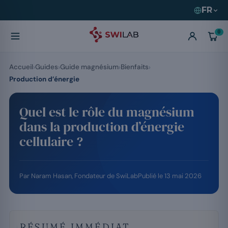
FR
0
Accueil
Guides
Guide magnésium
Bienfaits
Production d’énergie
Quel est le rôle du magnésium
dans la production d’énergie
cellulaire ?
Par
Naram Hasan
, Fondateur de SwiLab
Publié le
13 mai 2026
RÉSUMÉ IMMÉDIAT