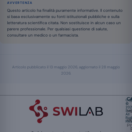
AVVERTENZA
Questo articolo ha finalità puramente informative. Il contenuto
si basa esclusivamente su fonti istituzionali pubbliche e sulla
letteratura scientifica citata. Non sostituisce in alcun caso un
parere professionale. Per qualsiasi questione di salute,
consultare un medico o un farmacista.
Articolo pubblicato il
13 maggio 2026
, aggiornato il
28 maggio
2026
.
Ca
Cop
©
20
Swi
Mu
All
Rig
W
Res
Pr