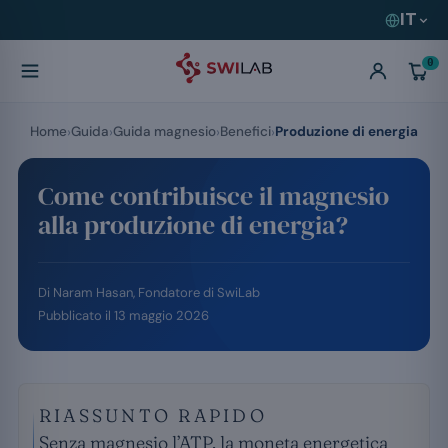
IT
0
Home
Guida
Guida magnesio
Benefici
Produzione di energia
Come contribuisce il magnesio
alla produzione di energia?
Di
Naram Hasan
, Fondatore di SwiLab
Pubblicato il
13 maggio 2026
RIASSUNTO RAPIDO
Senza magnesio l’ATP, la moneta energetica