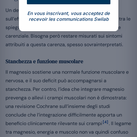
Un deficit cronico di magnesio può ripercuotersi
En vous inscrivant, vous acceptez de
sull’efficienza del metabolismo energetico e figura tra le
recevoir les communications Swilab
spiegazioni di una stanchezza persistente di origine
carenziale. Bisogna però restare misurati sui sintomi
attribuiti a questa carenza, spesso sovrainterpretati.
Stanchezza e funzione muscolare
Il magnesio sostiene una normale funzione muscolare e
nervosa, e il suo deficit può accompagnarsi a
stanchezza. Per contro, l’idea che integrare magnesio
prevenga o allevi i crampi muscolari non è dimostrata:
una revisione Cochrane sull’insieme degli studi
conclude che l’integrazione difficilmente apporta un
[4]
beneficio clinicamente rilevante sui crampi
. Il legame
tra magnesio, energia e muscolo non va quindi confuso