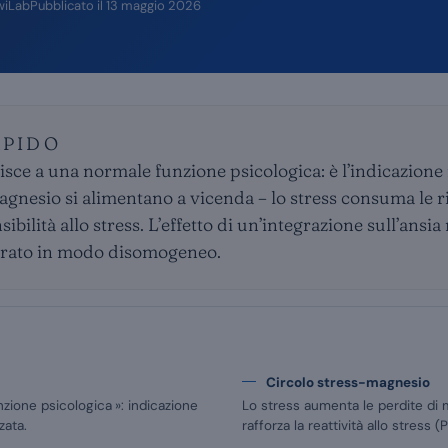
wiLab
Pubblicato il
13 maggio 2026
APIDO
isce a una normale funzione psicologica: è l’indicazione
agnesio si alimentano a vicenda – lo stress consuma le r
bilità allo stress. L’effetto di un’integrazione sull’ansia
trato in modo disomogeneo.
Circolo stress-magnesio
zione psicologica »: indicazione
Lo stress aumenta le perdite di
zata.
rafforza la reattività allo stress 