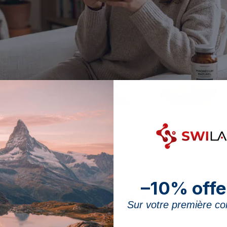
a una normale funzione psicologica; lo stress, invece, ne aumenta le perdit
mente presentato come il minerale « anti-stress ». Que
essere sfumata. Questo articolo fa parte dei
benefici d
iò che è ufficialmente riconosciuto – il contributo a u
–10% offe
 resta plausibile ma dimostrato in modo disomogeneo, c
Sur votre première 
.