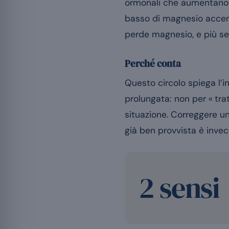
ormonali che aumentano l
basso di magnesio accentu
perde magnesio, e più se n
Perché conta
Questo circolo spiega l’i
prolungata: non per « tra
situazione. Correggere u
già ben provvista è invec
2 sensi