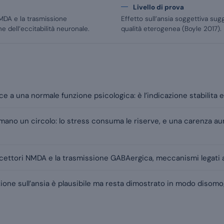
Livello di prova
NMDA e la trasmissione
Effetto sull’ansia soggettiva sug
e dell’eccitabilità neuronale.
qualità eterogenea (Boyle 2017).
e a una normale funzione psicologica: è l’indicazione stabilita e
ano un circolo: lo stress consuma le riserve, e una carenza aume
recettori NMDA e la trasmissione GABAergica, meccanismi legati 
azione sull’ansia è plausibile ma resta dimostrato in modo disom