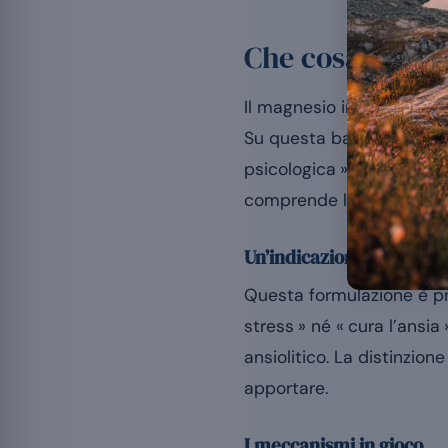
Che cosa dice l
Il magnesio interviene ne
Su questa base, l’EFSA au
[1]
psicologica »
. È il pun
comprende l’equilibrio emo
Un’indicazione di funzio
Questa formulazione è pre
stress » né « cura l’ansi
ansiolitico. La distinzio
apportare.
I meccanismi in gioco