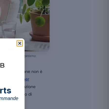
e da parte dell’organismo.
sta reputazione non è
el magnesio per
na normale funzione
rts
ome l’effetto di
commande