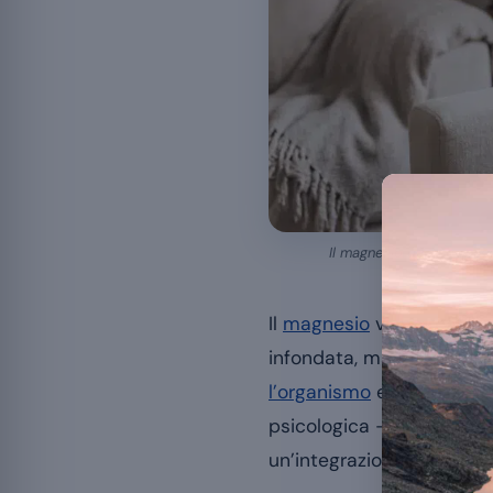
Il magnesio contribuisce 
Il
magnesio
viene regolar
infondata, ma merita di 
l’organismo
e distingue c
psicologica – da ciò che
un’integrazione sull’ansia