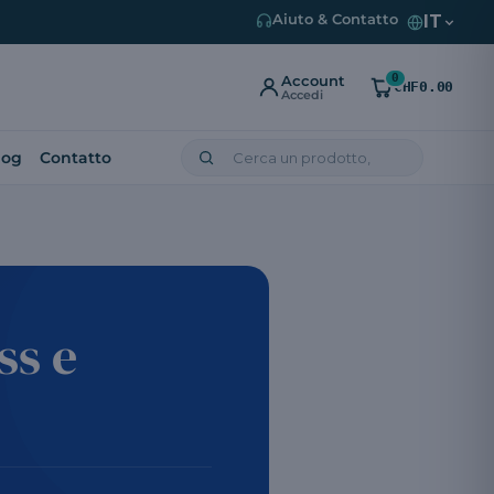
IT
Aiuto & Contatto
0
Account
CHF0.00
Accedi
log
Contatto
ss e