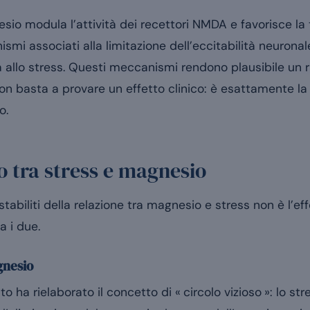
gnesio modula l’attività dei recettori NMDA e favorisce l
i associati alla limitazione dell’eccitabilità neuronal
ta allo stress. Questi meccanismi rendono plausibile un
n basta a provare un effetto clinico: è esattamente la
o.
so tra stress e magnesio
tabiliti della relazione tra magnesio e stress non è l’eff
a i due.
gnesio
to ha rielaborato il concetto di « circolo vizioso »: lo s