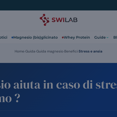
tici
Magnesio (bis)glicinato
Whey Protein
Guide
B
Home
Guida
Guida magnesio
Benefici
Stress e ansia
o aiuta in caso di stre
mo ?