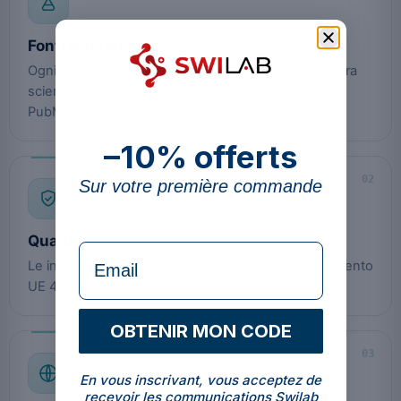
Fonti primarie
Ogni affermazione di fondo è collegata alla letteratura
scientifica: meta-analisi e studi clinici indicizzati su
PubMed.
–10% offerts
02
Sur votre première commande
Quadro normativo
formulaire Email
Le indicazioni rispettano i pareri dell’EFSA (Regolamento
UE 432/2012) e le raccomandazioni dell’USAV.
OBTENIR MON CODE
03
En vous inscrivant, vous acceptez de
recevoir les communications Swilab