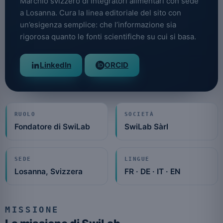
Marchio svizzero di integratori alimentari con sede
a Losanna. Cura la linea editoriale del sito con
un’esigenza semplice: che l’informazione sia
rigorosa quanto le fonti scientifiche su cui si basa.
LinkedIn
ORCID
RUOLO
SOCIETÀ
Fondatore di SwiLab
SwiLab Sàrl
SEDE
LINGUE
Losanna, Svizzera
FR · DE · IT · EN
MISSIONE