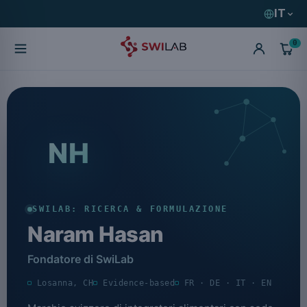
IT
0
NH
SWILAB: RICERCA & FORMULAZIONE
Naram Hasan
Fondatore di SwiLab
Losanna, CH
Evidence-based
FR · DE · IT · EN