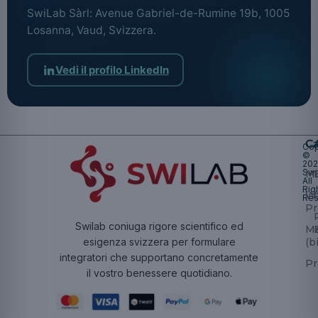
SwiLab Sàrl: Avenue Gabriel-de-Rumine 19b, 1005
Losanna, Vaud, Svizzera.
Vedi il profilo LinkedIn
Ca
Cop
©
20
Swi
Mu
All
Rig
W
Res
Pr
Swilab coniuga rigore scientifico ed
Ma
(b
esigenza svizzera per formulare
integratori che supportano concretamente
Pr
il vostro benessere quotidiano.