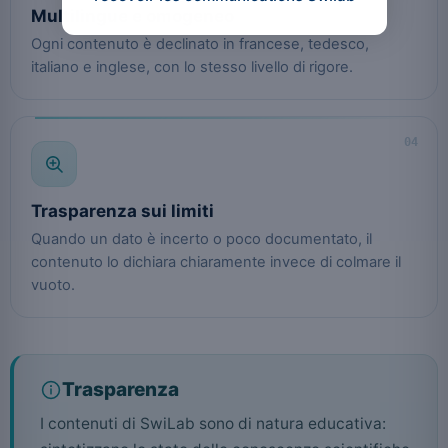
Multilingue e omogeneo
Ogni contenuto è declinato in francese, tedesco,
italiano e inglese, con lo stesso livello di rigore.
04
Trasparenza sui limiti
Quando un dato è incerto o poco documentato, il
contenuto lo dichiara chiaramente invece di colmare il
vuoto.
Trasparenza
I contenuti di SwiLab sono di natura educativa: