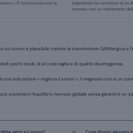
 sonno ». È riconosciuta solo la
Soprattutto la correzione di un de
nervoso, non un trattamento dell
o sul sonno è plausibile tramite la trasmissione GABAergica e l’
deboli: pochi studi, di piccola taglia e di qualità disomogenea.
lcuna indicazione « migliora il sonno »; il magnesio non è un sonn
può sostenere l’equilibrio nervoso globale senza garantire un so
rebbe agire sul sonno?
Cosa dicono davvero gl
02