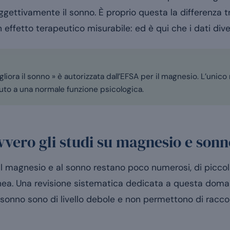
oggettivamente il sonno. È proprio questa la differenza 
n effetto terapeutico misurabile: ed è qui che i dati div
iora il sonno » è autorizzata dall’EFSA per il magnesio. L’unico
buto a una normale funzione psicologica.
vero gli studi su magnesio e son
 al magnesio e al sonno restano poco numerosi, di piccola
a. Una revisione sistematica dedicata a questa doma
l sonno sono di livello debole e non permettono di racc