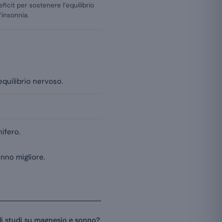
ficit per sostenere l’equilibrio
’insonnia.
equilibrio nervoso.
ifero.
nno migliore.
i studi su magnesio e sonno?