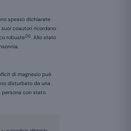
sonno spesso dichiarate
 suoi coautori ricordano
[2]
oco robuste
. Allo stato
nsonnia.
eficit di magnesio può
onno disturbato da una
a persona con stato
e a un beneficio affidabile