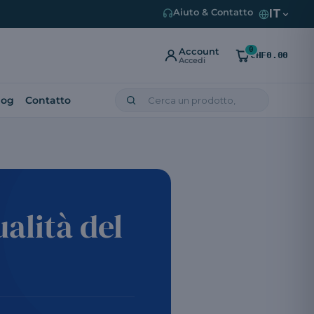
IT
Aiuto & Contatto
0
Account
CHF0.00
Accedi
log
Contatto
alità del