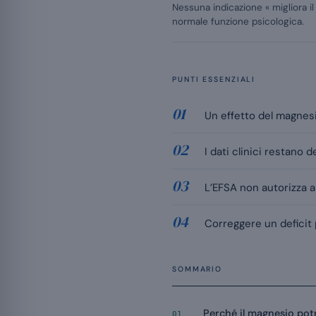
Nessuna indicazione « migliora il
normale funzione psicologica.
PUNTI ESSENZIALI
Un effetto del magnesi
I dati clinici restano 
L’EFSA non autorizza a
Correggere un deficit 
SOMMARIO
Perché il magnesio pot
01