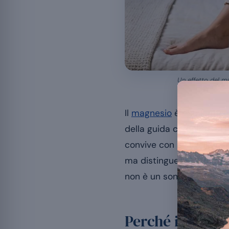
Un effetto del ma
Il
magnesio
è regolarment
della guida completa al 
convive con un livello di
ma distinguere ciò che è
non è un sonnifero.
Perché il magne