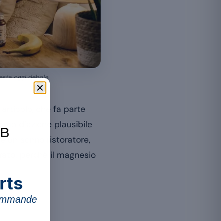
resta oggi debole.
rticolo, che fa parte
smo d’azione plausibile
re un sonno ristoratore,
rato: perché il magnesio
rts
commande