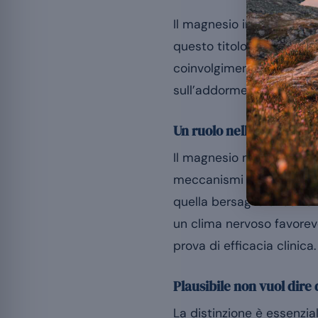
Il magnesio interviene ne
questo titolo l’EFSA ric
coinvolgimento nervoso f
sull’addormentamento e s
Un ruolo nell’equilibrio 
Il magnesio modula l’att
meccanismi associati al 
quella bersaglio di cert
un clima nervoso favorevo
prova di efficacia clinica.
Plausibile non vuol dire
La distinzione è essenzi