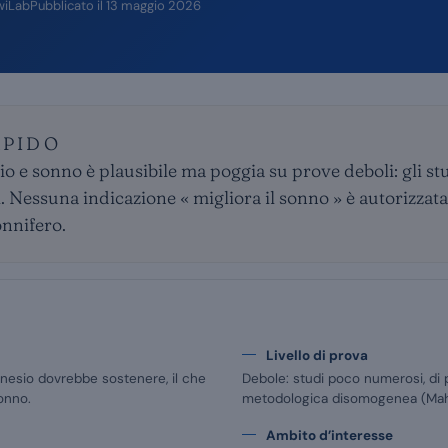
wiLab
Pubblicato il
13 maggio 2026
APIDO
o e sonno è plausibile ma poggia su prove deboli: gli stu
. Nessuna indicazione « migliora il sonno » è autorizzata
nnifero.
Livello di prova
nesio dovrebbe sostenere, il che
Debole: studi poco numerosi, di pi
sonno.
metodologica disomogenea (Mah 
Ambito d’interesse