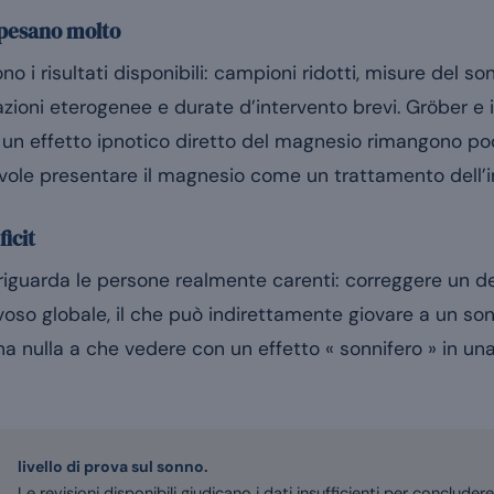
 pesano molto
ono i risultati disponibili: campioni ridotti, misure del 
zioni eterogenee e durate d’intervento brevi. Gröber e i
i un effetto ipnotico diretto del magnesio rimangono p
vole presentare il magnesio come un trattamento dell’i
ficit
e riguarda le persone realmente carenti: correggere un d
rvoso globale, il che può indirettamente giovare a un s
a nulla a che vedere con un effetto « sonnifero » in un
livello di prova sul sonno.
Le revisioni disponibili giudicano i dati insufficienti per concluder