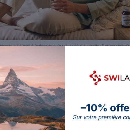
gnesio sul sonno è biologicamente plausibile, ma il livello di prova clinica 
e presentato come un aiuto naturale al sonno. Questo a
magnesio, esamina ciò che si sa realmente: un meccani
 prova clinica ancora debole. L’obiettivo non è promette
 un’ipotesi seducente da ciò che è solidamente dimost
–10% offe
Sur votre première 
sio potrebbe agire sul sonno?