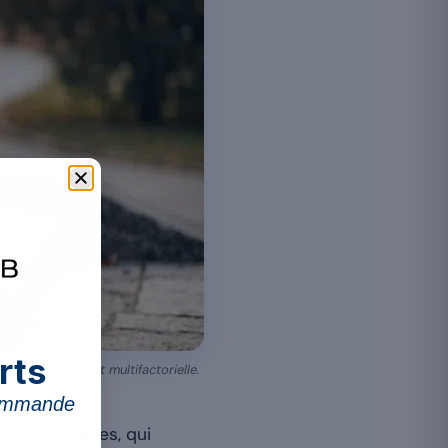
rts
use est souvent multifactorielle.
commande
vent nocturnes, qui