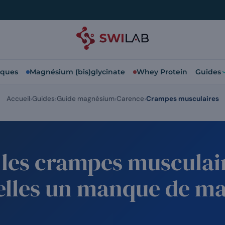
iques
Magnésium (bis)glycinate
Whey Protein
Guides
Accueil
Guides
Guide magnésium
Carence
Crampes musculaires
 les crampes musculai
-elles un manque de 