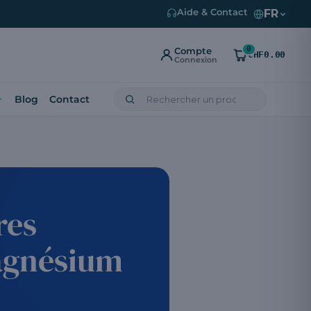
FR
Aide & Contact
0
Compte
CHF0.00
Connexion
Blog
Contact
res
magnésium