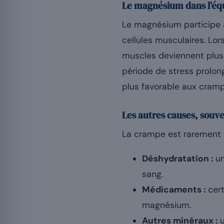
Le magnésium dans l’équ
Le magnésium participe à
cellules musculaires. Lor
muscles deviennent plus 
période de stress prolon
plus favorable aux cramp
Les autres causes, souve
La crampe est rarement a
Déshydratation :
un
sang.
Médicaments :
cert
magnésium.
Autres minéraux :
u