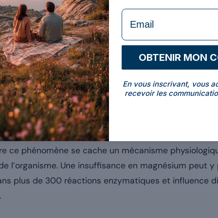
s signaux d’un statut bas en
magnésium
. Avant d’y voir 
formulaire Email
un déficit en ce minéral peut bel et bien favoriser l’exc
 pour
prévenir
les crampes n’est pas une stratégie démon
 les signes d’une carence en magnésium
, démêle les mé
OBTENIR MON 
t ce que disent réellement les essais cliniques.
En vous inscrivant, vous a
recevoir les communicatio
 crampes musculaires et leurs ca
action soudaine et douloureuse qui semble surgir de nu
ière ce phénomène se cache un mécanisme physiologique
e de l’organisme. Une insuffisance en magnésium peut y p
s plus de 300 réactions enzymatiques et influence dir
.