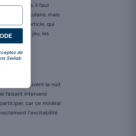
une certitude, il faut
itabilité musculaire, mais
trée. Cet article, qui
canismes en jeu, les
CODE
cceptez de
ns Swilab
uses
lle part, souvent la nuit
 faisant intervenir
articiper, car ce minéral
ectement l’excitabilité