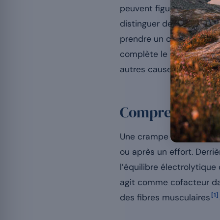
peuvent figurer parmi le
distinguer deux choses : 
prendre un complément
complète le
dossier sur
autres causes possibles e
Comprendre les
Une crampe est une contr
ou après un effort. Derr
l’équilibre électrolytiqu
agit comme cofacteur dan
[1]
des fibres musculaires