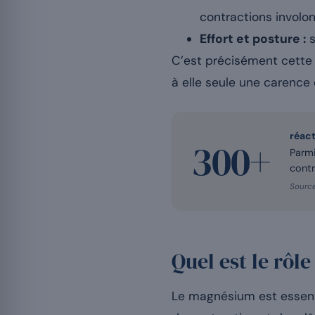
contractions involon
Effort et posture :
s
C’est précisément cette 
à elle seule une carenc
réac
300+
Parmi
contr
Source
Quel est le rôl
Le magnésium est essenti