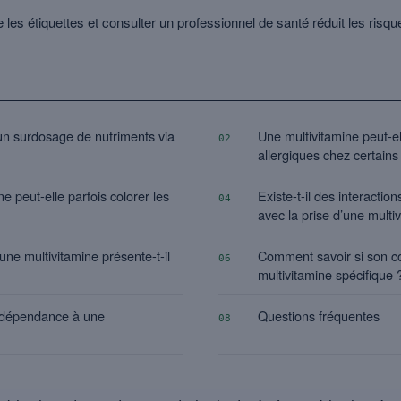
 les étiquettes et consulter un professionnel de santé réduit les risqu
’un surdosage de nutriments via
Une multivitamine peut-e
02
allergiques chez certains 
e peut-elle parfois colorer les
Existe-t-il des interact
04
avec la prise d’une multi
ne multivitamine présente-t-il
Comment savoir si son co
06
multivitamine spécifique 
 dépendance à une
Questions fréquentes
08