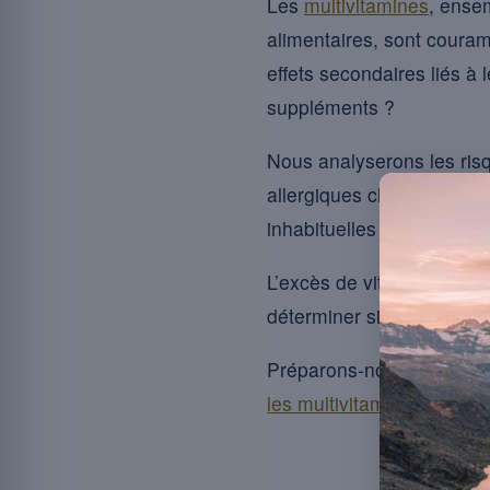
Les
multivitamines
, ense
alimentaires, sont coura
effets secondaires liés à
suppléments ?
Nous analyserons les ris
allergiques chez certains
inhabituelles et des poss
L’excès de vitamine A dan
déterminer si votre corps
Préparons-nous à éclairci
les multivitamines pour bo