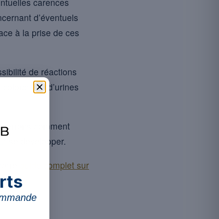
entuelles carences
ncernant d’éventuels
ace à la prise de ces
sibilité de réactions
 colorations d’urines
us verrons comment
t se développer.
 notre
guide complet sur
rts
commande