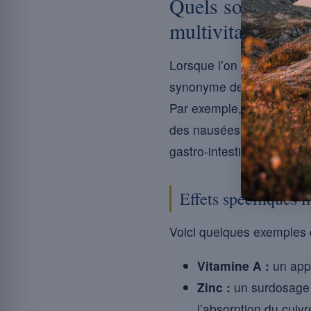
Quels sont les r
multivitamine ?
Lorsque l’on envisage la p
synonyme de mieux. En e
Par exemple, une ingesti
des nausées et des doule
gastro-intestinaux sévère
Effets spécifiques l
Voici quelques exemples co
Vitamine A :
un appo
Zinc :
un surdosage p
l’absorption du cuivr