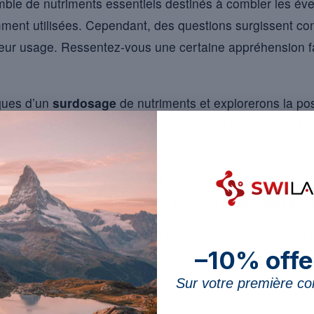
mble de nutriments essentiels destinés à combler les év
mment utilisées. Cependant, des questions surgissent co
 leur usage. Ressentez-vous une certaine appréhension f
ques d’un
surdosage
de nutriments et explorerons la pos
 utilisateurs. Nous aborderons également la question des
ibles interactions médicamenteuses.
s une multivitamine pourrait-il être néfaste ? Enfin, no
 réagit mal à une multivitamine et si une
dépendance
peu
r ces interrogations avec précision et expertise grâce à
–10% offe
oster votre vitalité au quotidien
.
Sur votre première 