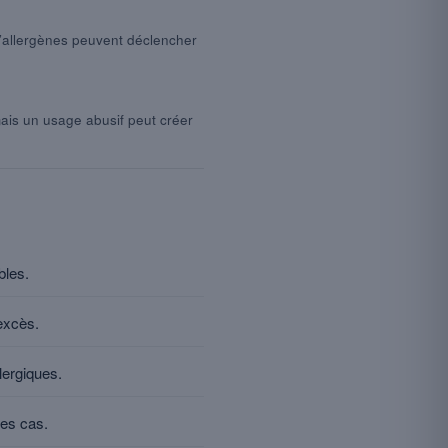
d’allergènes peuvent déclencher
is un usage abusif peut créer
bles.
 excès.
lergiques.
des cas.