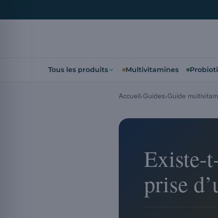
Tous les produits
Multivitamines
Probiot
Accueil
Guides
Guide multivitam
Existe-t
prise d’