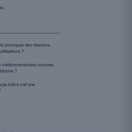
es.
lle provoquer des réactions
utilisateurs ?
ions médicamenteuses connues
vitamine ?
rps tolère mal une
?