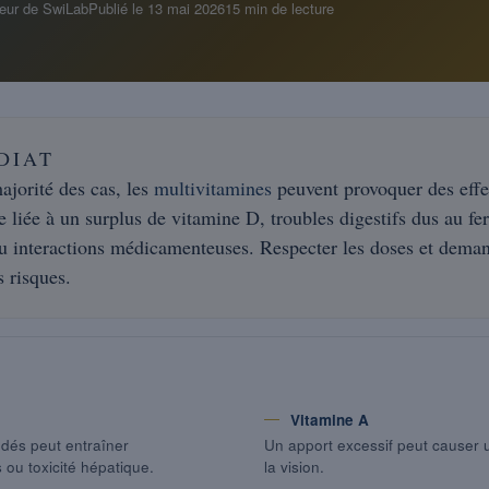
eur de SwiLab
Publié le
13 mai 2026
15 min de lecture
DIAT
ajorité des cas, les
multivitamines
peuvent provoquer des effe
 liée à un surplus de vitamine D, troubles digestifs dus au fer
ou interactions médicamenteuses. Respecter les doses et deman
s risques.
Vitamine A
dés peut entraîner
Un apport excessif peut causer u
 ou toxicité hépatique.
la vision.