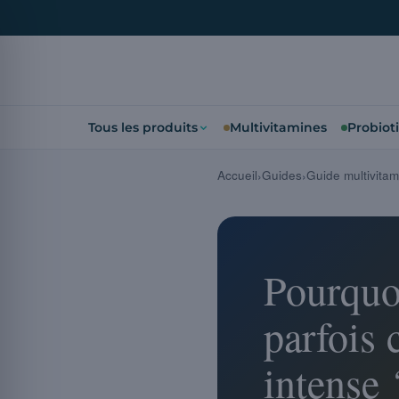
Tous les produits
Multivitamines
Probiot
Accueil
Guides
Guide multivitam
Pourquo
parfois 
intense 