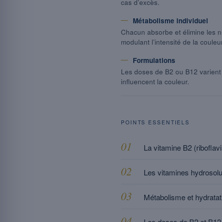
cas d’excès.
Métabolisme individuel
Chacun absorbe et élimine les n
modulant l’intensité de la couleur
Formulations
Les doses de B2 ou B12 varient
influencent la couleur.
POINTS ESSENTIELS
La vitamine B2 (riboflavi
Les vitamines hydrosolub
Métabolisme et hydratati
Les doses de B2 et B12 v