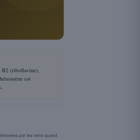
 B2 (riboflavine),
e phénomène est
s.
éliminées par les reins quand