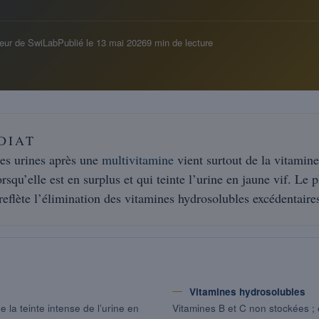
eur de SwiLab
Publié le
13 mai 2026
9 min de lecture
DIAT
des urines après une
multivitamine
vient surtout de la vitamine
lorsqu’elle est en surplus et qui teinte l’urine en jaune vif. L
eflète l’élimination des vitamines hydrosolubles excédentaire
Vitamines hydrosolubles
 la teinte intense de l’urine en
Vitamines B et C non stockées ; 