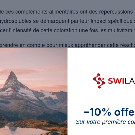
e ces compléments alimentaires ont des répercussions su
hydrosolubles se démarquent par leur impact spécifique su
cer l’intensité de cette coloration une fois les multivitam
à prendre en compte pour mieux appréhender cette réact
eur ces mécanismes souvent méconnus mais fascinants 
s multivitamines et ses effets sur la 
ompléments alimentaires prisés par ceux qui souhaitent o
–10% offe
ritionnelles, contiennent une variété de vitamines et min
Sur votre première 
 vitamines hydrosolubles jouent un rôle clé dans la colo
einte jaune vif après avoir consommé votre dose quotidi