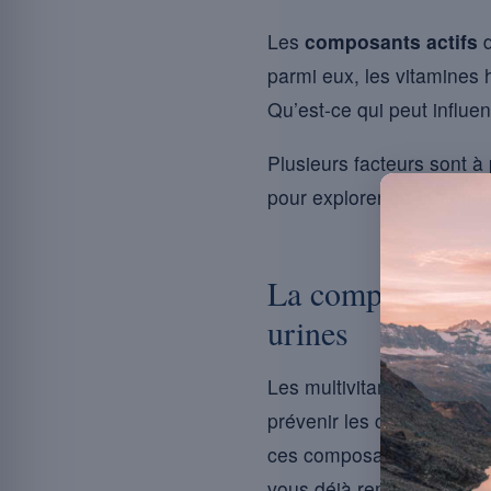
Les
composants actifs
d
parmi eux, les vitamines 
Qu’est-ce qui peut influen
Plusieurs facteurs sont 
pour explorer en profond
La composition de
urines
Les multivitamines, ces c
prévenir les carences nut
ces composants, certaines
vous déjà remarqué une t