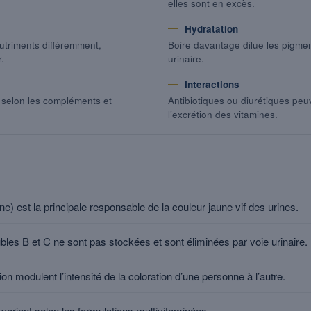
elles sont en excès.
Hydratation
utriments différemment,
Boire davantage dilue les pigmen
.
urinaire.
Interactions
 selon les compléments et
Antibiotiques ou diurétiques peu
l’excrétion des vitamines.
ne) est la principale responsable de la couleur jaune vif des urines.
les B et C ne sont pas stockées et sont éliminées par voie urinaire.
on modulent l’intensité de la coloration d’une personne à l’autre.
arient selon les formulations multivitaminées.