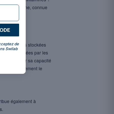
, ou riboflavine, connue
CODE
cceptez de
C, ne sont pas stockées
ns Swilab
es sont excrétées par les
se distingue par sa capacité
 ? C’est simplement le
ntribue également à
s.