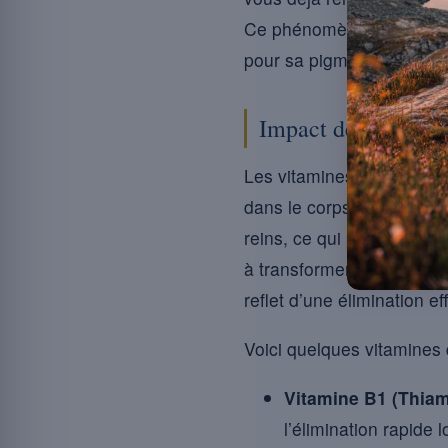
Ce phénomène intrigant e
pour sa pigmentation natu
Impact des vitamine
Les vitamines hydrosolubl
dans le corps en quantités
reins, ce qui peut intensif
à transformer l’urine en 
reflet d’une élimination e
Voici quelques vitamines q
Vitamine B1 (Thiam
l’élimination rapide