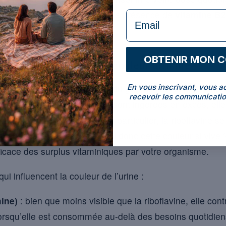
st principalement attribué à la présence de
vitamine B2
formulaire Email
relle intense.
OBTENIR MON 
s hydrosolubles sur la couleur urinaire
En vous inscrivant, vous a
es, telles que les vitamines du groupe B et la vitamine 
recevoir les communicatio
 significatives. Lorsqu’elles sont ingérées en excès, ell
ier la coloration de l’urine. En particulier, la riboflavine 
un jaune fluorescent. Pourquoi donc cette couleur si vive
fficace des surplus vitaminiques par votre organisme.
ui influencent la couleur de l’urine :
ine)
: bien que moins visible que la riboflavine, elle co
 lorsqu’elle est consommée au-delà des besoins quotidien