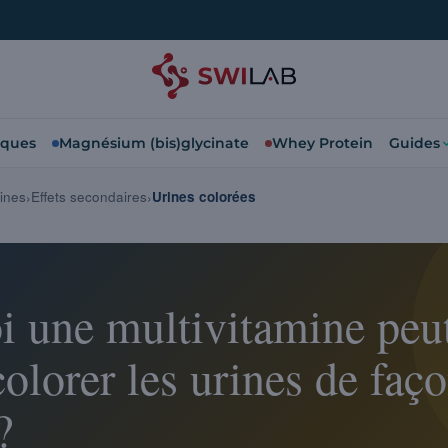
iques
Magnésium (bis)glycinate
Whey Protein
Guides
ines
Effets secondaires
Urines colorées
i une multivitamine peut
colorer les urines de faç
?