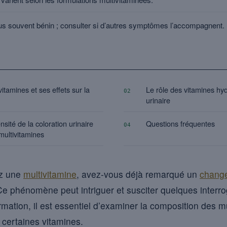
s souvent bénin ; consulter si d’autres symptômes l’accompagnent.
itamines et ses effets sur la
Le rôle des vitamines hyd
02
urinaire
ensité de la coloration urinaire
Questions fréquentes
04
ultivitamines
z une
multivitamine
, avez-vous déjà remarqué un
change
 Ce phénomène peut intriguer et susciter quelques interr
mation, il est essentiel d’examiner la composition des mu
t certaines vitamines.