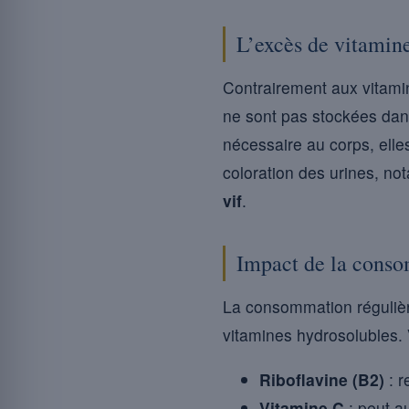
L’excès de vitamin
Contrairement aux vitamin
ne sont pas stockées dan
nécessaire au corps, elles
coloration des urines, no
vif
.
Impact de la conso
La consommation régulièr
vitamines hydrosolubles.
Riboflavine (B2)
: r
Vitamine C
: peut a