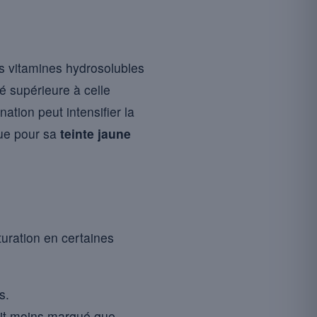
es vitamines hydrosolubles
 supérieure à celle
ation peut intensifier la
nue pour sa
teinte jaune
uration en certaines
s.
soit moins marqué que