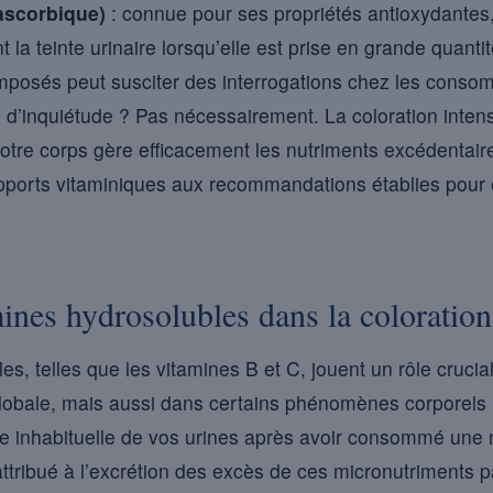
ascorbique)
: connue pour ses propriétés antioxydantes
 la teinte urinaire lorsqu’elle est prise en grande quantit
omposés peut susciter des interrogations chez les conso
e d’inquiétude ? Pas nécessairement. La coloration inten
tre corps gère efficacement les nutriments excédentaire
pports vitaminiques aux recommandations établies pour é
ines hydrosolubles dans la coloration
es, telles que les vitamines B et C, jouent un rôle cruci
lobale, mais aussi dans certains phénomènes corporels 
e inhabituelle de vos urines après avoir consommé une 
ribué à l’excrétion des excès de ces micronutriments pa