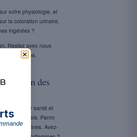
r votre physiologie, et
r la coloration urinaire.
ines ingérées ?
ion. Restez avec nous
de votre corps.
coloration des
ptimiser leur santé et
rts
éraux essentiels. Parmi
commande
ration des urines. Avez-
enne de multivitamines ?