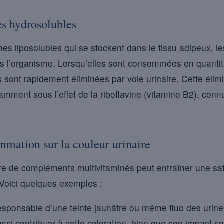
es hydrosolubles
es liposolubles qui se stockent dans le tissu adipeux, l
s l’organisme. Lorsqu’elles sont consommées en quantité
 sont rapidement éliminées par voie urinaire. Cette élimin
tamment sous l’effet de la riboflavine (vitamine B2), con
mmation sur la couleur urinaire
e de compléments multivitaminés peut entraîner une sat
 Voici quelques exemples :
esponsable d’une teinte jaunâtre ou même fluo des urine
ussi contribuer à cette coloration, bien que son impact 