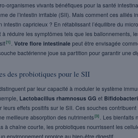
ro-organismes vivants bénéfiques pour la santé intestinal
e de l’intestin irritable (SII). Mais comment ces alliés in
 intestin capricieux ? En rétablissant l’équilibre du micro
nt à réduire les symptômes tels que les ballonnements, 
[1]
sit
.
Votre flore intestinale
peut être envisagée comm
uche bactérienne joue sa partition pour garantir une di
es des probiotiques pour le SII
distinguent par leur capacité à moduler le système immuni
 exemple,
Lactobacillus rhamnosus GG
et
Bifidobacter
leurs effets positifs sur le SII. Ces souches contribuent 
[3]
une meilleure absorption des nutriments
. Les bienfaits 
 à chaîne courte, les probiotiques nourrissent les cellule
’un environnement propice au bien-être digestif.