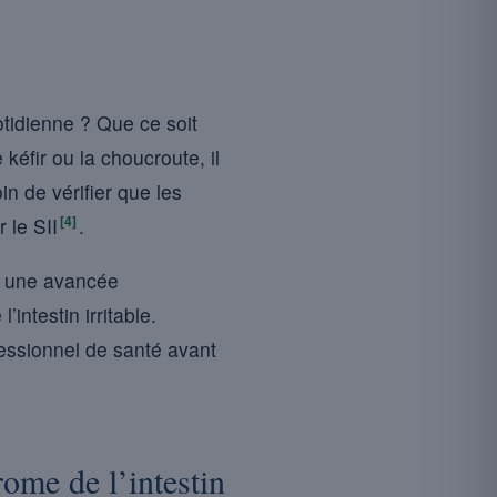
otidienne ? Que ce soit
éfir ou la choucroute, il
n de vérifier que les
[4]
 le SII
.
r une avancée
ntestin irritable.
essionnel de santé avant
ome de l’intestin