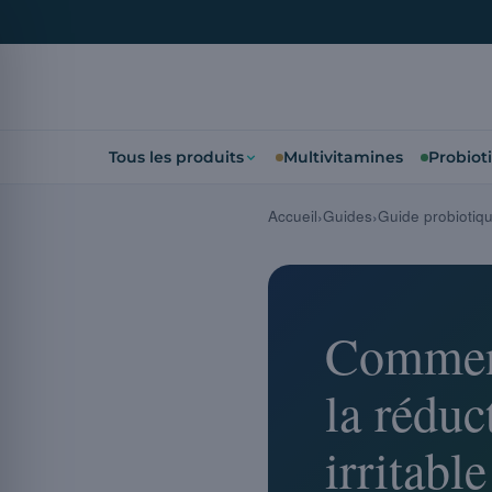
Tous les produits
Multivitamines
Probiot
Accueil
Guides
Guide probiotiq
Comment 
la réduc
irritable