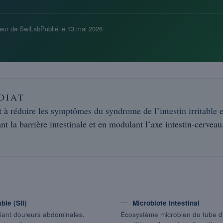
eur de SwiLab
Publié le
13 mai 2026
DIAT
t à
réduire les symptômes du syndrome de l’intestin irritable
e
nt la barrière intestinale et en modulant l’axe intestin-cerveau
.
ble (SII)
Microbiote intestinal
ciant douleurs abdominales,
Écosystème microbien du tube dig