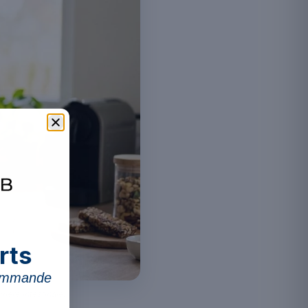
rts
commande
rière intestinale.