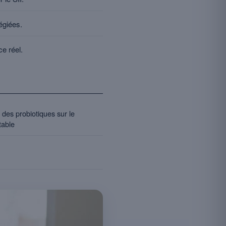
égiées.
e réel.
des probiotiques sur le
table