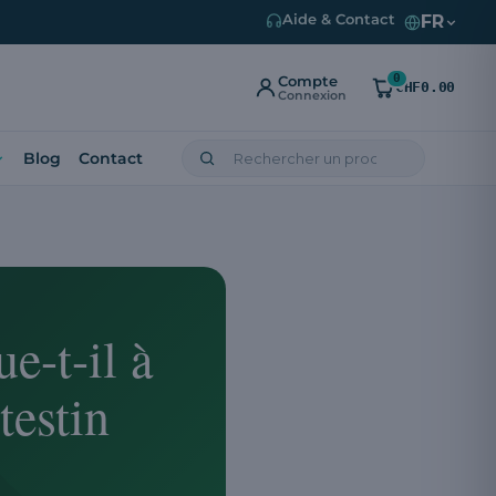
FR
Aide & Contact
0
Compte
CHF0.00
Connexion
Blog
Contact
e-t-il à
testin