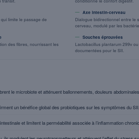
 transit.
conditionne le confort digestif.
Axe intestin-cerveau
 qui limite le passage de
Dialogue bidirectionnel entre le
cerveau, modulé par les bactérie
e
Souches éprouvées
ion des fibres, nourrissant les
Lactobacillus plantarum 299v ou 
documentées pour le SII.
ibrent le microbiote et atténuent ballonnements, douleurs abdominales 
rment un bénéfice global des probiotiques sur les symptômes du SII
e intestinale et limitent la perméabilité associée à l’inflammation chroni
u, ils modulent les neurotransmetteurs et atténuent l’effet du stress sur