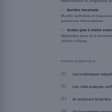
ballonnements et irrégularités du
Barrière intestinale
Muraille épithéliale et muqueuse
substances inflammatoires.
Acides gras à chaîne court
Métabolites issus de la fermentat
cellules coliques.
POINTS ESSENTIELS
Les probiotiques rééquil
Les méta-analyses confi
Ils renforcent la barrièr
Via l’axe intestin-cervea