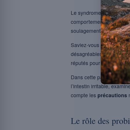
Le syndrome de l’
intestin
comportement digestif, af
soulagement peut sembler
Saviez-vous que les
prob
désagréables ? Ces micro
réputés pour leurs
bienfai
Dans cette page, nous exp
l’intestin irritable, exam
compte les
précautions
n
Le rôle des probi