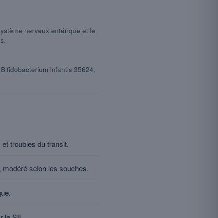
 système nerveux entérique et le
s.
Bifidobacterium infantis 35624,
et troubles du transit.
, modéré selon les souches.
que.
 le SII.