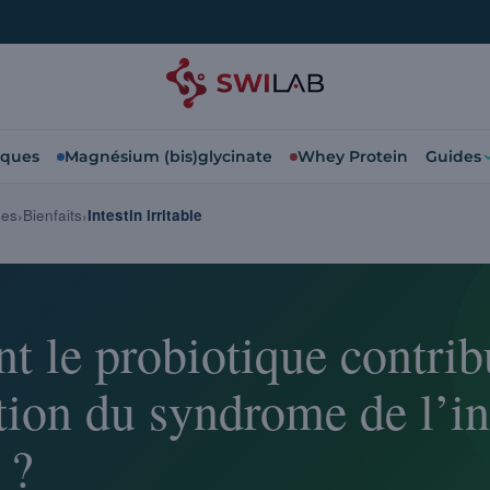
iques
Magnésium (bis)glycinate
Whey Protein
Guides
ues
Bienfaits
Intestin irritable
le probiotique contribu
tion du syndrome de l’in
 ?