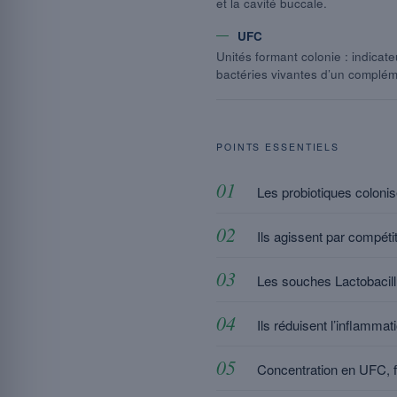
et la cavité buccale.
UFC
Unités formant colonie : indicat
bactéries vivantes d’un complém
POINTS ESSENTIELS
Les probiotiques colonis
Ils agissent par compéti
Les souches Lactobacillu
Ils réduisent l’inflammat
Concentration en UFC, fo