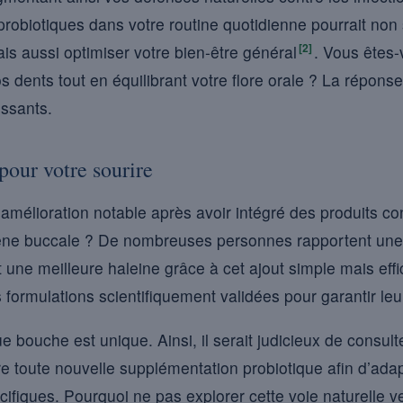
e probiotiques dans votre routine quotidienne pourrait no
[2]
is aussi optimiser votre bien-être général
. Vous êtes
s dents tout en équilibrant votre flore orale ? La répons
ssants.
pour votre sourire
mélioration notable après avoir intégré des produits co
ène buccale ? De nombreuses personnes rapportent une r
t une meilleure haleine grâce à cet ajout simple mais eff
 formulations scientifiquement validées pour garantir leur 
 bouche est unique. Ainsi, il serait judicieux de consult
e toute nouvelle supplémentation probiotique afin d’ada
ifiques. Pourquoi ne pas explorer cette voie naturelle ve