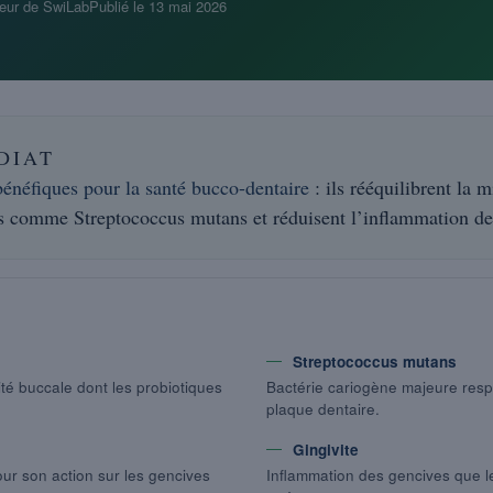
eur de SwiLab
Publié le
13 mai 2026
DIAT
bénéfiques pour la santé bucco-dentaire
: ils rééquilibrent la m
es comme Streptococcus mutans et réduisent l’inflammation de
Streptococcus mutans
té buccale dont les probiotiques
Bactérie cariogène majeure resp
plaque dentaire.
Gingivite
ur son action sur les gencives
Inflammation des gencives que le