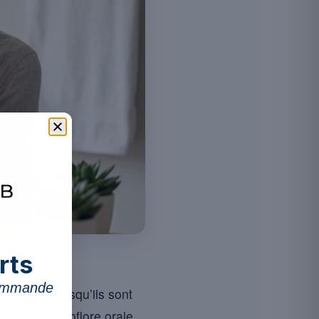
dents.
rts
commande
 la santé lorsqu’ils sont
re de la microflore orale.