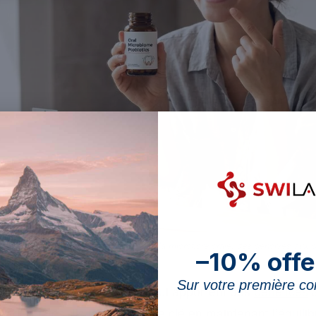
robiotiques contribuent à l’équilibre de la microflore orale, des gencives aux 
–10% offe
Sur votre première 
 micro-organismes vivants qui apportent des
bénéfices
à
s
adéquates. Ils jouent un rôle clé en maintenant l’équilib