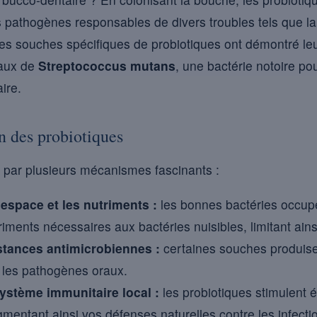
s pathogènes responsables de divers troubles tels que la 
aines souches spécifiques de probiotiques ont démontré le
eaux de
Streptococcus mutans
, une bactérie notoire pou
ire.
 des probiotiques
 par plusieurs mécanismes fascinants :
espace et les nutriments :
les bonnes bactéries occupe
ments nécessaires aux bactéries nuisibles, limitant ains
tances antimicrobiennes :
certaines souches produise
 les pathogènes oraux.
stème immunitaire local :
les probiotiques stimulent 
gmentant ainsi vos défenses naturelles contre les infecti