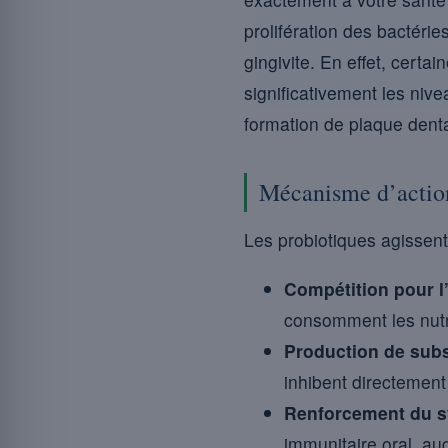
prolifération des bactérie
gingivite. En effet, cert
significativement les niv
formation de plaque denta
Mécanisme d’action
Les probiotiques agissent
Compétition pour l’
consomment les nutri
Production de subs
inhibent directement
Renforcement du sy
immunitaire oral, au