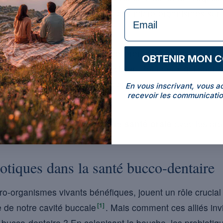
norent l’impact direct qu’ont ces micro-organismes sur 
formulaire Email
e de leur fonctionnement.
alliés invisibles peuvent améliorer votre santé bucco-d
OBTENIR MON 
de problèmes qu’ils peuvent cibler. Pour ceux qui souhait
utine d’hygiène, comprendre comment les utiliser de mani
En vous inscrivant, vous a
recevoir les communicatio
de leurs avantages.
ouvrir comment optimiser votre
santé orale
avec les pro
otiques dans la santé bucco-dentaire
ro-organismes vivants bénéfiques, jouent un rôle crucial
[1]
e de notre cavité buccale
. Mais comment ces alliés invi
bucco-dentaire ? En colonisant la bouche, les probiotiqu