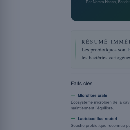
Par Naram Hasan, Fondat
RÉSUMÉ IMMÉ
Les probiotiques sont
les bactéries cariogèn
Faits clés
Microflore orale
Écosystème microbien de la cavi
maintiennent l’équilibre.
Lactobacillus reuteri
Souche probiotique reconnue po