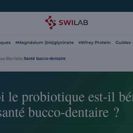
iques
Magnésium (bis)glycinate
Whey Protein
Guides
ues
Bienfaits
Santé bucco-dentaire
 le probiotique est-il b
santé bucco-dentaire ?