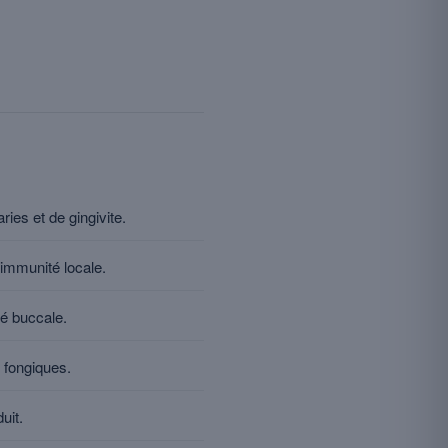
ies et de gingivite.
’immunité locale.
té buccale.
s fongiques.
uit.