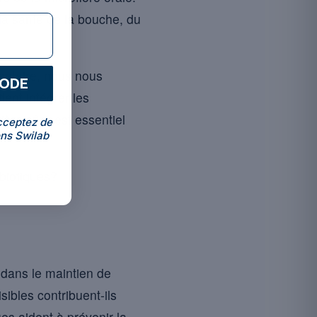
la santé de la bouche, du
entaire, nous nous
CODE
ent intégrer les
ère sûre est essentiel
cceptez de
ns Swilab
biotiques?
 dans le maintien de
sibles contribuent-ils
es aident à prévenir la