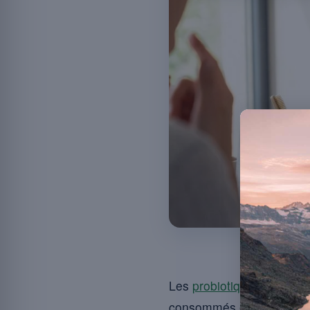
Les p
Les
probiotiques
sont des
consommés en
quantité