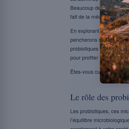
Beaucoup de personnes ig
fait de la méconnaissanc
En explorant comment ces 
pencherons sur les types 
probiotiques dans leur ro
pour profiter pleinement 
Êtes-vous curieux de déc
Le rôle des probi
Les probiotiques, ces mic
l’équilibre microbiologiqu
exactement à votre santé 