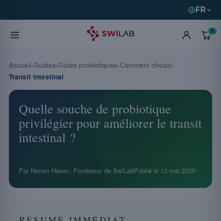
FR
0
Accueil
Guides
Guide probiotiques
Comment choisir
Transit intestinal
Quelle souche de probiotique
privilégier pour améliorer le transit
intestinal ?
Par Naram Hasan, Fondateur de SwiLab
Publié le
13 mai 2026
RÉSUMÉ IMMÉDIAT