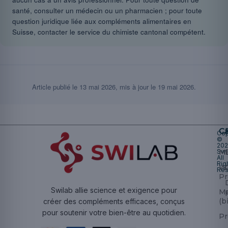
santé, consulter un médecin ou un pharmacien ; pour toute
question juridique liée aux compléments alimentaires en
Suisse, contacter le service du chimiste cantonal compétent.
Article publié le
13 mai 2026
, mis à jour le
19 mai 2026
.
Ca
Cop
©
20
Swi
Mu
All
Rig
W
Res
Pr
Swilab allie science et exigence pour
M
(b
créer des compléments efficaces, conçus
pour soutenir votre bien-être au quotidien.
Pr