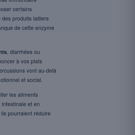
poser certains
es produits laitiers
 manque de cette enzyme
nts
, diarrhées ou
noncer à vos plats
percussions vont au-delà
tionnel et social.
iter les aliments
 intestinale et en
 ils pourraient réduire