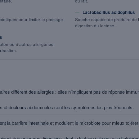
itaire.
du lait.
Lactobacillus acidophilus
iotiques pour limiter le passage
Souche capable de produire de la 
digestion du lactose.
es
uten ou d’autres allergènes
réaction.
ires diffèrent des allergies : elles n’impliquent pas de réponse immun
s et douleurs abdominales sont les symptômes les plus fréquents.
nt la barrière intestinale et modulent le microbiote pour mieux tolérer
sent des enzymes digestives, dont la lactase utile en cas d’intoléra