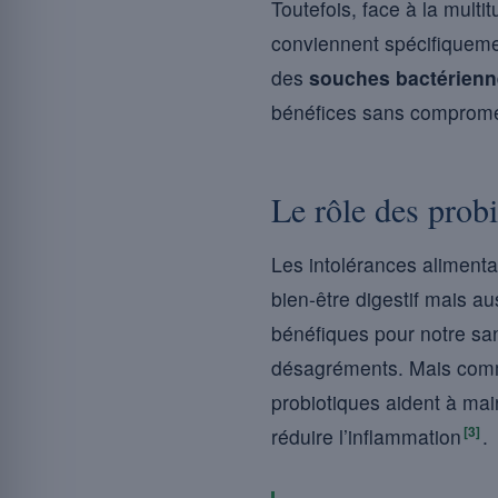
Toutefois, face à la mult
conviennent spécifiquemen
des
souches bactérien
bénéfices sans compromet
Le rôle des probi
Les intolérances alimenta
bien-être digestif mais au
bénéfiques pour notre sant
désagréments. Mais commen
probiotiques aident à main
[3]
réduire l’inflammation
.