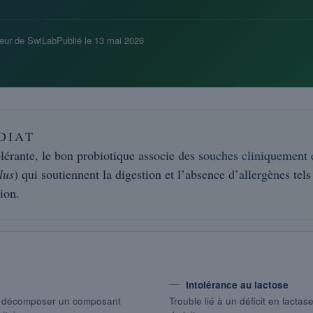
eur de SwiLab
Publié le
13 mai 2026
DIAT
lérante, le bon probiotique associe des
souches cliniquement 
lus
) qui soutiennent la digestion et l’absence d’
allergènes
tels
ion.
Intolérance au lactose
 à décomposer un composant
Trouble lié à un déficit en lactas