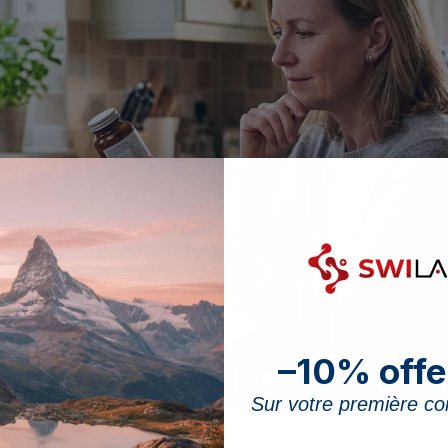
–10% offe
Sur votre première 
blées et une formulation sans allergènes aident à mieux vivre les intolérance