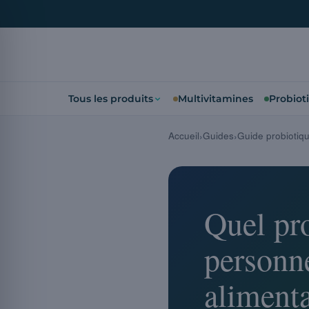
Tous les produits
Multivitamines
Probiot
Accueil
Guides
Guide probiotiq
Quel pr
personne
alimenta