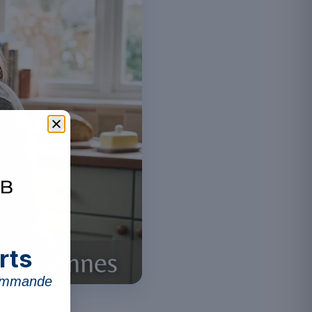
rts
commande
s alimentaires.