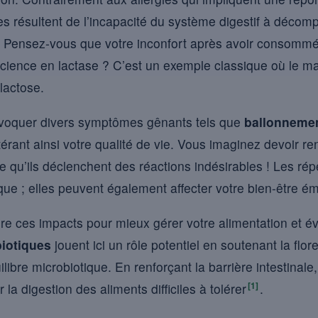
es résultent de l’incapacité du système digestif à décom
 Pensez-vous que votre inconfort après avoir consommé d
éficience en lactase ? C’est un exemple classique où le
 lactose.
ovoquer divers symptômes gênants tels que
ballonneme
érant ainsi votre qualité de vie. Vous imaginez devoir re
 qu’ils déclenchent des réactions indésirables ! Les ré
que ; elles peuvent également affecter votre bien-être émo
dre ces impacts pour mieux gérer votre alimentation et év
iotiques
jouent ici un rôle potentiel en soutenant la flore
libre microbiotique. En renforçant la barrière intestinale,
[1]
 la digestion des aliments difficiles à tolérer
.