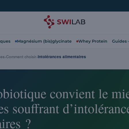
iques
Magnésium (bis)glycinate
Whey Protein
Guides
ues
Comment choisir
Intolérances alimentaires
obiotique convient le mi
s souffrant d’intoléranc
ires ?