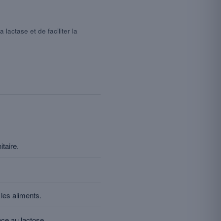
lactase et de faciliter la
itaire.
 les aliments.
nce au lactose.