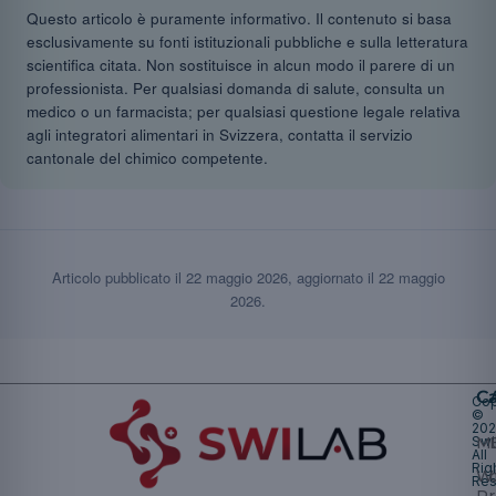
Questo articolo è puramente informativo. Il contenuto si basa
esclusivamente su fonti istituzionali pubbliche e sulla letteratura
scientifica citata. Non sostituisce in alcun modo il parere di un
professionista. Per qualsiasi domanda di salute, consulta un
medico o un farmacista; per qualsiasi questione legale relativa
agli integratori alimentari in Svizzera, contatta il servizio
cantonale del chimico competente.
Articolo pubblicato il
22 maggio 2026
, aggiornato il
22 maggio
2026
.
Ca
Cop
©
20
Swi
Mu
All
Rig
W
Res