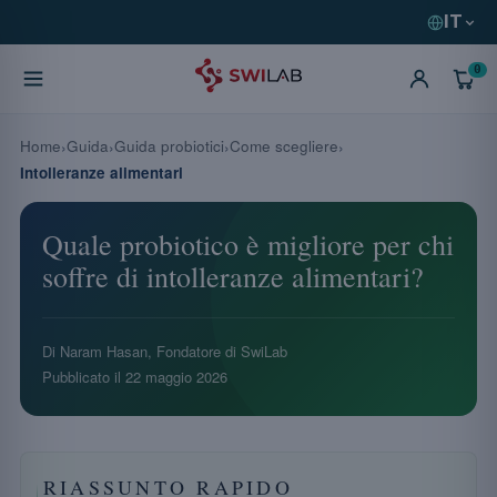
IT
0
Home
Guida
Guida probiotici
Come scegliere
Intolleranze alimentari
Quale probiotico è migliore per chi
soffre di intolleranze alimentari?
Di Naram Hasan, Fondatore di SwiLab
Pubblicato il
22 maggio 2026
RIASSUNTO RAPIDO