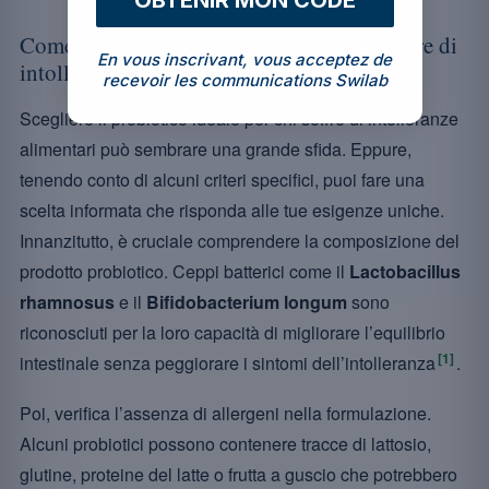
OBTENIR MON CODE
Come scegliere i probiotici adatti a chi soffre di
En vous inscrivant, vous acceptez de
intolleranze alimentari
recevoir les communications Swilab
Scegliere il probiotico ideale per chi soffre di intolleranze
alimentari può sembrare una grande sfida. Eppure,
tenendo conto di alcuni criteri specifici, puoi fare una
scelta informata che risponda alle tue esigenze uniche.
Innanzitutto, è cruciale comprendere la composizione del
prodotto probiotico. Ceppi batterici come il
Lactobacillus
rhamnosus
e il
Bifidobacterium longum
sono
riconosciuti per la loro capacità di migliorare l’equilibrio
[1]
intestinale senza peggiorare i sintomi dell’intolleranza
.
Poi, verifica l’assenza di allergeni nella formulazione.
Alcuni probiotici possono contenere tracce di lattosio,
glutine, proteine del latte o frutta a guscio che potrebbero