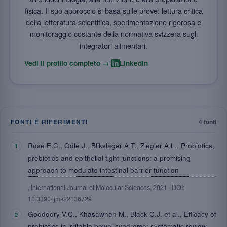
fisica. Il suo approccio si basa sulle prove: lettura critica
della letteratura scientifica, sperimentazione rigorosa e
monitoraggio costante della normativa svizzera sugli
integratori alimentari.
·
Vedi il profilo completo →
LinkedIn
FONTI E RIFERIMENTI
4 fonti
Rose E.C., Odle J., Blikslager A.T., Ziegler A.L., Probiotics,
prebiotics and epithelial tight junctions: a promising
approach to modulate intestinal barrier function
, International Journal of Molecular Sciences, 2021 · DOI:
10.3390/ijms22136729
Goodoory V.C., Khasawneh M., Black C.J. et al., Efficacy of
probiotics in irritable bowel syndrome: systematic review