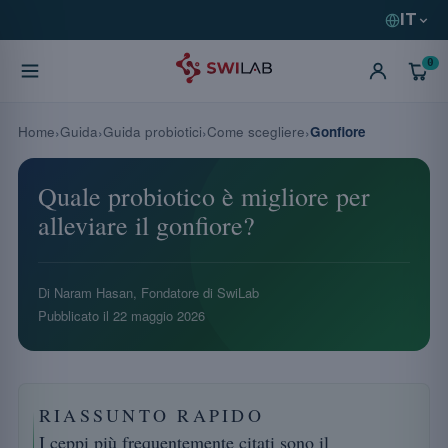
IT
0
Home
Guida
Guida probiotici
Come scegliere
Gonfiore
Quale probiotico è migliore per
alleviare il gonfiore?
Di Naram Hasan, Fondatore di SwiLab
Pubblicato il
22 maggio 2026
RIASSUNTO RAPIDO
I ceppi più frequentemente citati sono il