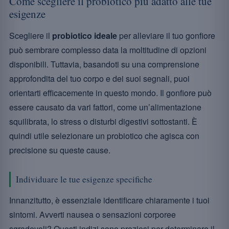
Come scegliere il probiotico più adatto alle tue
esigenze
Scegliere il
probiotico ideale
per alleviare il tuo gonfiore
può sembrare complesso data la moltitudine di opzioni
disponibili. Tuttavia, basandoti su una comprensione
approfondita del tuo corpo e dei suoi segnali, puoi
orientarti efficacemente in questo mondo. Il gonfiore può
essere causato da vari fattori, come un’alimentazione
squilibrata, lo stress o disturbi digestivi sottostanti. È
quindi utile selezionare un probiotico che agisca con
precisione su queste cause.
Individuare le tue esigenze specifiche
Innanzitutto, è essenziale identificare chiaramente i tuoi
sintomi. Avverti nausea o sensazioni corporee
sgradevoli? Questi indizi sono preziosi per determinare il