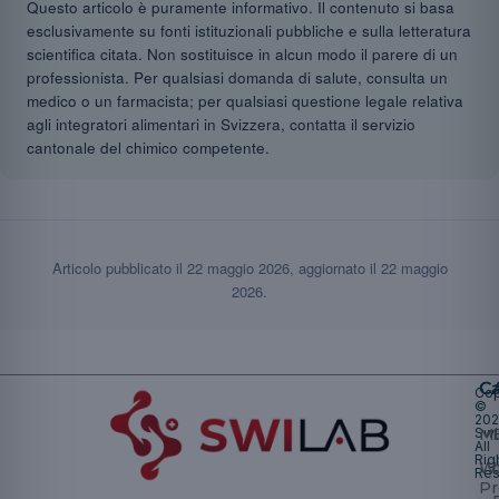
Questo articolo è puramente informativo. Il contenuto si basa
esclusivamente su fonti istituzionali pubbliche e sulla letteratura
scientifica citata. Non sostituisce in alcun modo il parere di un
professionista. Per qualsiasi domanda di salute, consulta un
medico o un farmacista; per qualsiasi questione legale relativa
agli integratori alimentari in Svizzera, contatta il servizio
cantonale del chimico competente.
Articolo pubblicato il
22 maggio 2026
, aggiornato il
22 maggio
2026
.
Ca
Cop
©
20
Swi
Mu
All
Rig
W
Res
Pr