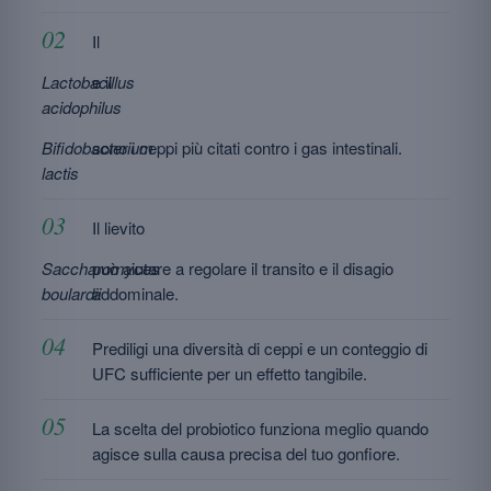
Il
Lactobacillus
e il
acidophilus
Bifidobacterium
sono i ceppi più citati contro i gas intestinali.
lactis
Il lievito
Saccharomyces
può aiutare a regolare il transito e il disagio
boulardii
addominale.
Prediligi una diversità di ceppi e un conteggio di
UFC sufficiente per un effetto tangibile.
La scelta del probiotico funziona meglio quando
agisce sulla causa precisa del tuo gonfiore.