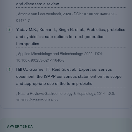
and diseases: a review
, Antonie van Leeuwenhoek, 2020 · DOI: 10.1007/s10482-020-
01474-7
Yadav M.K., Kumari I., Singh B. et al., Probiotics, prebiotics
and synbiotics: safe options for next-generation
therapeutics
, Applied Microbiology and Biotechnology, 2022 · DOI:
10.1007/s00253-021-11646-8
Hill C., Guarner F., Reid G. et al., Expert consensus
document: the ISAPP consensus statement on the scope
and appropriate use of the term probiotic
, Nature Reviews Gastroenterology & Hepatology, 2014 · DOI:
10.1038/nrgastro.2014.66
AVVERTENZA