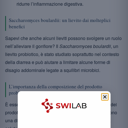
ridurre l’infiammazione digestiva.
Saccharomyces boulardii: un lievito dai molteplici
benefici
Sapevi che anche alcuni lieviti possono svolgere un ruolo
nell’alleviare il gonfiore? Il
Saccharomyces boulardii
, un
lievito probiotico, è stato studiato soprattutto nel contesto
della diarrea e può aiutare a limitare alcune forme di
disagio addominale legate a squilibri microbici.
L’importanza della composizione del prodotto
probiotico
È essenziale prestare attenzione alla composizione dei
prodotti probiotici che scegli. Prediligi quelli che offrono
una diversità di ceppi per ottimizzarne l’impatto sulla
[3]