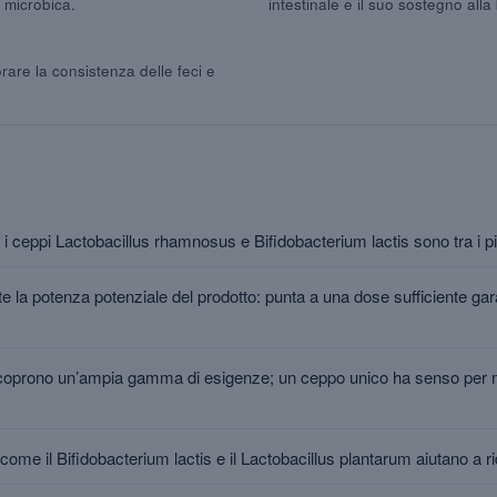
à microbica.
intestinale e il suo sostegno alla 
rare la consistenza delle feci e
le, i ceppi Lactobacillus rhamnosus e Bifidobacterium lactis sono tra i 
tte la potenza potenziale del prodotto: punta a una dose sufficiente garan
coprono un’ampia gamma di esigenze; un ceppo unico ha senso per m
 come il Bifidobacterium lactis e il Lactobacillus plantarum aiutano a r