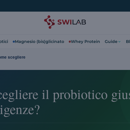
tici
Magnesio (bis)glicinato
Whey Protein
Guide
B
me scegliere
gliere il probiotico giu
sigenze?