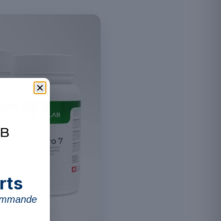
rts
commande