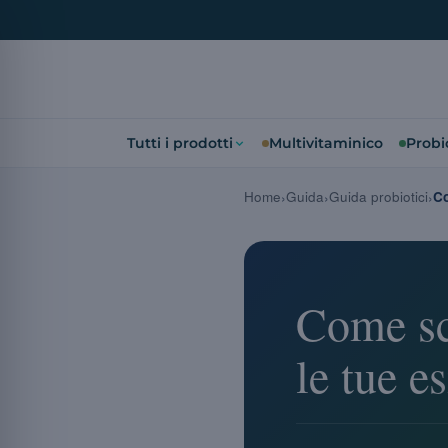
Tutti i prodotti
Multivitaminico
Probio
Home
Guida
Guida probiotici
Co
Come sce
le tue e