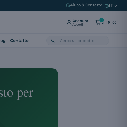
IT
Aiuto & Contatto
0
Account
CHF0.00
Accedi
log
Contatto
sto per