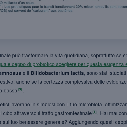
tinale può trasformare la vita quotidiana, soprattutto se sof
quale ceppo di probiotico scegliere per questa esigenza 
hamnosus
e il
Bifidobacterium lactis
, sono stati studiati
digestivo, anche se la certezza complessiva delle evidenz
[3]
sta bassa
.
ici lavorano in simbiosi con il tuo microbiota, ottimizza
[1]
l cibo attraverso il tratto gastrointestinale
. Hai mai con
ata sul tuo benessere generale? Aggiungendo questi ceppi s