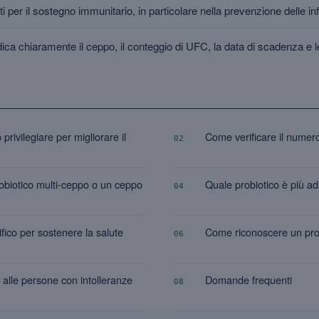
i per il sostegno immunitario, in particolare nella prevenzione delle inf
ndica chiaramente il ceppo, il conteggio di UFC, la data di scadenza e le
privilegiare per migliorare il
Come verificare il numero
02
obiotico multi-ceppo o un ceppo
Quale probiotico è più ada
04
ifico per sostenere la salute
Come riconoscere un probi
06
 alle persone con intolleranze
Domande frequenti
08