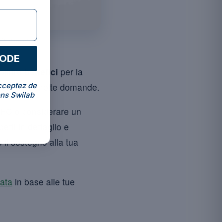
te intestinale.
CODE
offrire
benefici
per la
cceptez de
ò sollevare molte domande.
ns Swilab
i UFC o considerare un
etti in dettaglio e
 il sostegno alla tua
mata
in base alle tue