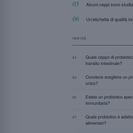
Alcuni ceppi sono studiat
Un’etichetta di qualità i
INDICE
Quale ceppo di probiotico 
01
transito intestinale?
Conviene scegliere un pr
03
unico?
Esiste un probiotico spec
05
immunitaria?
Quale probiotico è adatto
07
alimentari?