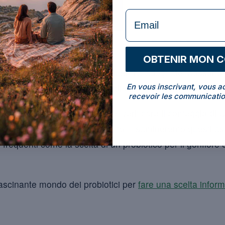
formulaire Email
 il probiotico significa abbinare il ceppo giusto a un’esigenza specifica di salu
OBTENIR MON 
ismi vivi che, consumati in quantità adeguate, possono 
En vous inscrivant, vous a
il probiotico che ti si addice di più? Questa ricerca pu
recevoir les communicatio
fico per il transito intestinale, verificare il conteggio d
o tutti criteri da tenere in conto. Esamineremo questi asp
equenti come la scelta di un probiotico per il gonfiore o
ffascinante mondo dei probiotici per
fare una scelta infor