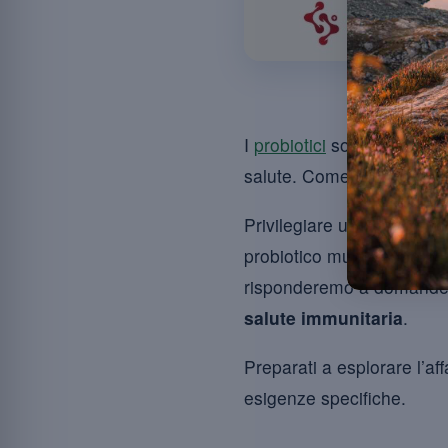
Scegliere bene
I
probiotici
sono microrgan
salute. Come determinare 
Privilegiare un ceppo speci
probiotico multi-ceppo son
risponderemo a domande fr
salute immunitaria
.
Preparati a esplorare l’a
esigenze specifiche.