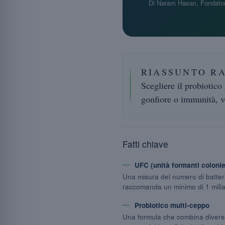
Di Naram Hasan, Fondator
RIASSUNTO R
Scegliere il probiotico
gonfiore o immunità, ve
Fatti chiave
UFC (unità formanti colonie
Una misura del numero di batteri
raccomanda un minimo di 1 milia
Probiotico multi-ceppo
Una formula che combina diverse