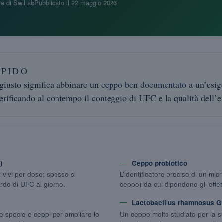
e di SwiLab
Pubblicato il
22 maggio 2026
APIDO
 giusto significa abbinare un
ceppo ben documentato
a un’esige
rificando al contempo il conteggio di UFC e la qualità dell’et
)
Ceppo probiotico
 vivi per dose; spesso si
L’identificatore preciso di un mi
rdo di UFC al giorno.
ceppo) da cui dipendono gli effett
Lactobacillus rhamnosus 
 specie e ceppi per ampliare lo
Un ceppo molto studiato per la s