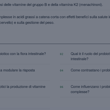
esi delle vitamine del gruppo B e della vitamina K2 (menachinoni).
lesse in acidi grassi a catena corta con effetti benefici sulla salute i
-cervello) e sulla gestione del peso.
otico con la flora intestinale?
Qual è il ruolo del probiot
02
intestinale?
 a modulare la risposta
Come contrastano i probio
04
tici la produzione di vitamine
Come influenzano i probiot
06
complesse?