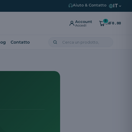
IT
Aiuto & Contatto
0
Account
CHF0.00
Accedi
log
Contatto