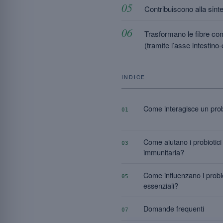
Contribuiscono alla sint
Trasformano le fibre comp
(tramite l’asse intestino
INDICE
Come interagisce un probi
01
Come aiutano i probiotici
03
immunitaria?
Come influenzano i probio
05
essenziali?
Domande frequenti
07