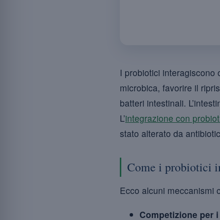
I probiotici interagiscono 
microbica, favorire il ripri
batteri intestinali. L’inte
L’
integrazione con probiot
stato alterato da antibioti
Come i probiotici i
Ecco alcuni meccanismi con
Competizione per i 