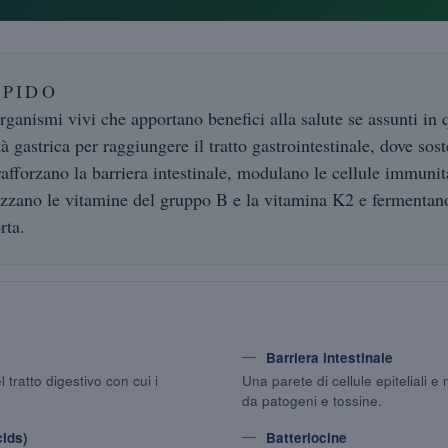
APIDO
rganismi vivi che apportano benefici alla salute se assunti in 
à gastrica per raggiungere il tratto gastrointestinale, dove sos
 rafforzano la barriera intestinale, modulano le cellule immunit
tizzano le vitamine del gruppo B e la vitamina K2 e fermentano
rta.
Barriera intestinale
 tratto digestivo con cui i
Una parete di cellule epiteliali 
da patogeni e tossine.
cids)
Batteriocine