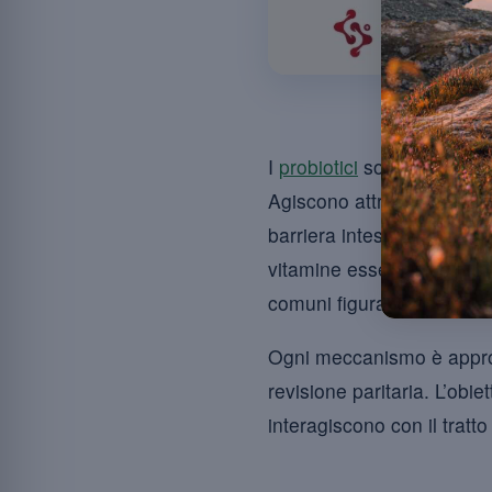
I probiot
I
probiotici
sono microrgani
Agiscono attraverso sei m
barriera intestinale, modu
vitamine essenziali e ferm
comuni figurano
Lactobac
Ogni meccanismo è approfon
revisione paritaria. L’obie
interagiscono con il tratto