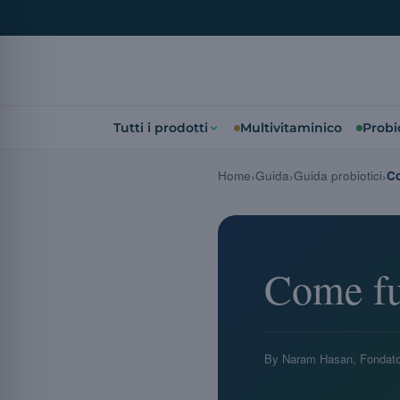
Tutti i prodotti
Multivitaminico
Probio
Home
Guida
Guida probiotici
C
Come fu
By Naram Hasan, Fondato