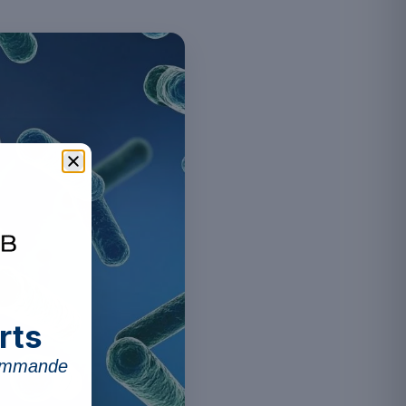
rts
commande