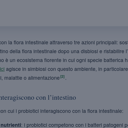
con la flora intestinale attraverso tre azioni principali: so
stino della flora intestinale dopo una disbiosi e ristabilire l
stino è un ecosistema fiorente in cui ogni specie batterica h
ici
agisce in simbiosi con questo ambiente, in particolare
[2]
ci, malattie o alimentazione
.
nteragiscono con l’intestino
 cui i probiotici interagiscono con la flora intestinale:
nutrienti
: i probiotici competono con i batteri patogeni pe