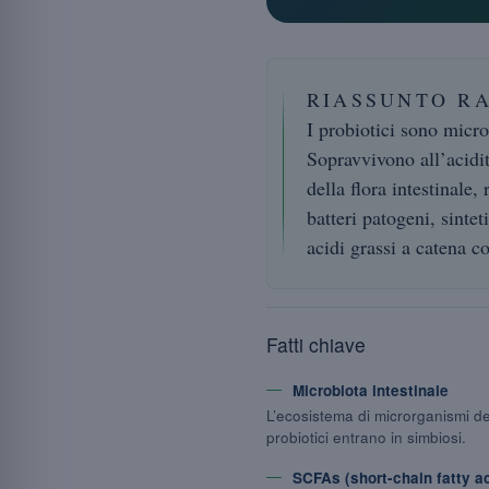
RIASSUNTO R
I probiotici sono micro
Sopravvivono all’acidit
della flora intestinale,
batteri patogeni, sinte
acidi grassi a catena co
Fatti chiave
Microbiota intestinale
L’ecosistema di microrganismi del
probiotici entrano in simbiosi.
SCFAs (short-chain fatty a