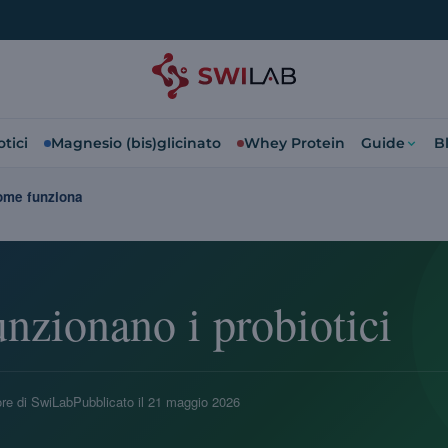
tici
Magnesio (bis)glicinato
Whey Protein
Guide
B
ome funziona
nzionano i probiotici
re di SwiLab
Pubblicato il
21 maggio 2026