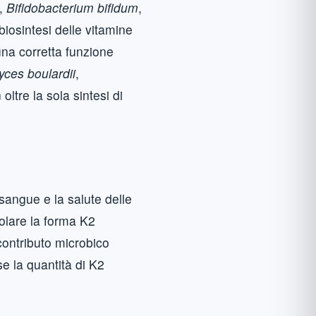
,
Bifidobacterium bifidum
,
biosintesi delle vitamine
 una corretta funzione
ces boulardii
,
oltre la sola sintesi di
sangue e la salute delle
icolare la forma K2
contributo microbico
se la quantità di K2