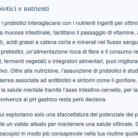
iotici e nutrienti
 probiotici interagiscano con i nutrienti ingeriti per otti
lla mucosa intestinale, facilitano il passaggio di vitamin
), acidi grassi a catena corta e minerali nel flusso sang
 prebiotici, un’alimentazione ricca di fibre e il consumo r
ni, fermenti vegetali) o integratori alimentari, puoi migliora
vo. Oltre alla nutrizione, l’assunzione di probiotici è st
 diarrea associata ad antibiotici e sintomi come il gonfiore
per la salute mentale tramite l’asse intestino-cervello, per 
ravvivenza al pH gastrico resta però decisiva.
i esploriamo solo una sfaccettatura del potenziale dei pr
 un valido alleato per mantenere una salute ottimale. S
croscopici in modo più consapevole nella tua routine quot