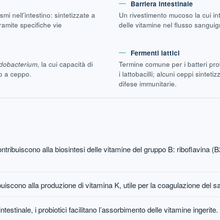
Barriera intestinale
mi nell’intestino: sintetizzate a
Un rivestimento mucoso la cui in
ramite specifiche vie
delle vitamine nel flusso sanguig
Fermenti lattici
idobacterium
, la cui capacità di
Termine comune per i batteri probi
o a ceppo.
i lattobacilli; alcuni ceppi sinte
difese immunitarie.
ontribuiscono alla biosintesi delle vitamine del gruppo B: riboflavina (B
tribuiscono alla produzione di vitamina K, utile per la coagulazione del 
estinale, i probiotici facilitano l’assorbimento delle vitamine ingerite.