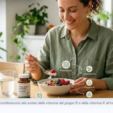
–10% offe
Sur votre première 
i contribuiscono alla sintesi delle vitamine del gruppo B e della vitamina K all’int