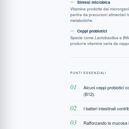
Sintesi microbica
Vitamine prodotte dai microrganis
partire da precursori alimentari t
metaboliche.
Ceppi probiotici
Specie come
Lactobacillus
e
Bif
produrre vitamine varia da cepp
PUNTI ESSENZIALI
Alcuni ceppi probiotici c
(B12).
I batteri intestinali con
Rafforzando la mucosa int