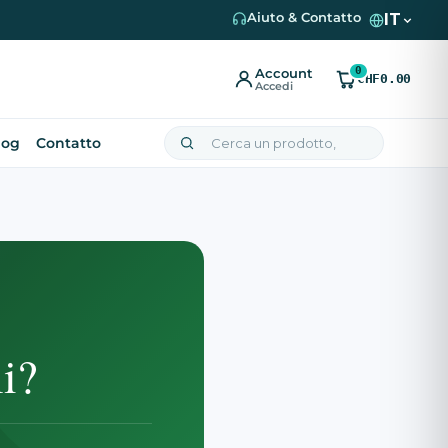
IT
Aiuto & Contatto
0
Account
CHF0.00
Accedi
log
Contatto
i?