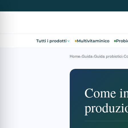
Tutti i prodotti
Multivitaminico
Probio
Home
Guida
Guida probiotici
Co
Come inf
produzio