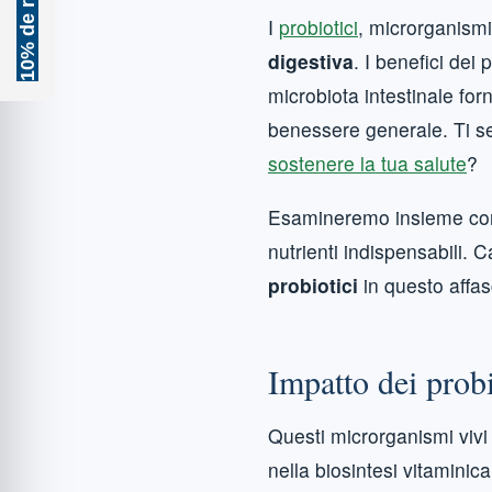
I
probiotici
, microrganismi
digestiva
. I benefici dei
microbiota intestinale for
benessere generale. Ti s
sostenere la tua salute
?
Esamineremo insieme come 
nutrienti indispensabili. 
probiotici
in questo affas
Impatto dei probi
Questi microrganismi vivi
nella biosintesi vitaminic