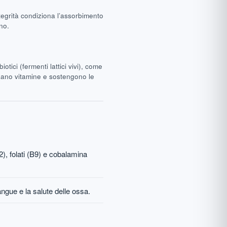
tegrità condiziona l’assorbimento
no.
otici (fermenti lattici vivi), come
tizzano vitamine e sostengono le
2), folati (B9) e cobalamina
sangue e la salute delle ossa.