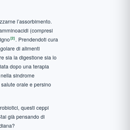
mizzarne l’assorbimento.
e, amminoacidi (compresi
[2]
uigno
. Prendendoti cura
egolare di alimenti
re sia la digestione sia lo
udiata dopo una terapia
, nella sindrome
la salute orale e persino
obiotici, questi ceppi
tai già pensando di
idiana?