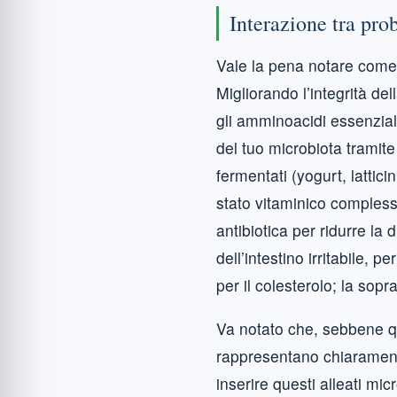
Interazione tra prob
Vale la pena notare come i
Migliorando l’integrità de
gli amminoacidi essenziali
del tuo microbiota tramite
fermentati (yogurt, lattici
stato vitaminico complessi
antibiotica per ridurre la
dell’intestino irritabile, 
per il colesterolo; la sop
Va notato che, sebbene qu
rappresentano chiaramente
inserire questi alleati mi