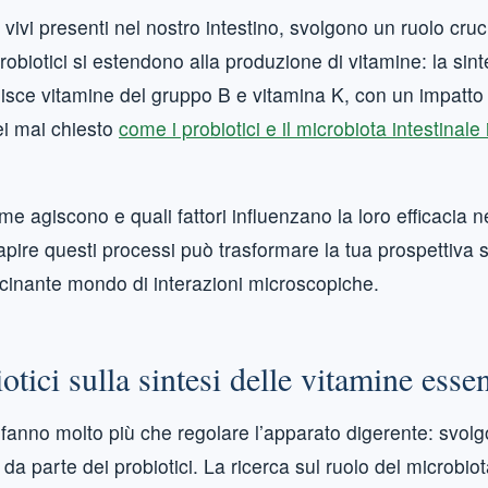
 vivi presenti nel nostro intestino, svolgono un ruolo cruc
formulaire Email
 probiotici si estendono alla produzione di vitamine: la sint
nisce vitamine del gruppo B e vitamina K, con un impatto s
ei mai chiesto
come i probiotici e il microbiota intestinal
OBTENIR MON 
En vous inscrivant, vous a
recevoir les communicatio
agiscono e quali fattori influenzano la loro efficacia n
Capire questi processi può trasformare la tua prospettiva s
cinante mondo di interazioni microscopiche.
otici sulla sintesi delle vitamine essen
 fanno molto più che regolare l’apparato digerente: svolg
a da parte dei probiotici. La ricerca sul ruolo del microbio