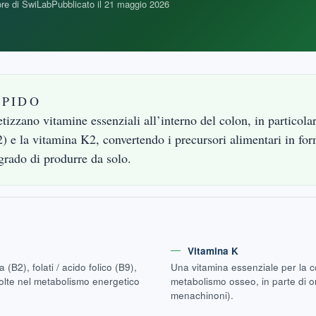
re di SwiLab
Pubblicato il
21 maggio 2026
APIDO
tetizzano vitamine essenziali all’interno del colon, in particola
 e la vitamina K2, convertendo i precursori alimentari in form
rado di produrre da solo.
Vitamina K
 (B2), folati / acido folico (B9),
Una vitamina essenziale per la c
volte nel metabolismo energetico
metabolismo osseo, in parte di or
menachinoni).