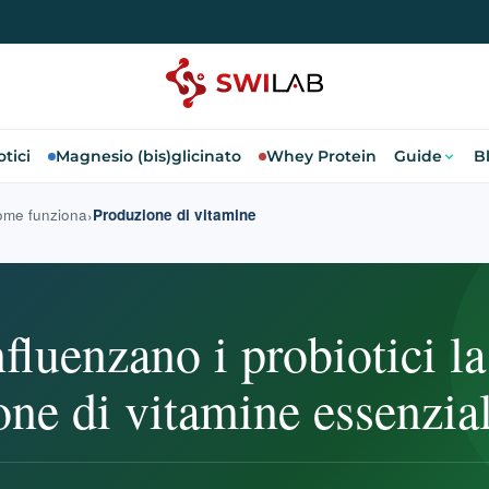
tici
Magnesio (bis)glicinato
Whey Protein
Guide
B
me funziona
Produzione di vitamine
luenzano i probiotici la
ne di vitamine essenzial