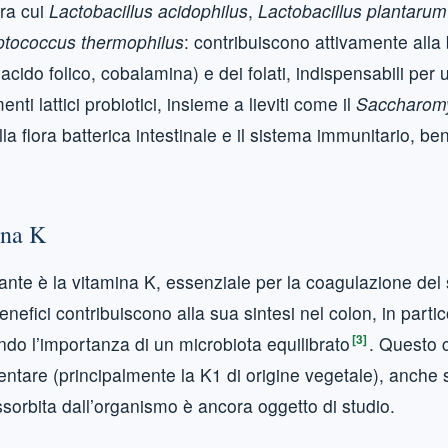
tra cui
Lactobacillus acidophilus
,
Lactobacillus plantarum
ptococcus thermophilus
: contribuiscono attivamente alla 
 acido folico, cobalamina) e dei folati, indispensabili per
enti lattici probiotici, insieme a lieviti come il
Saccharomy
la flora batterica intestinale e il sistema immunitario, ben 
ina K
ante è la vitamina K, essenziale per la coagulazione del 
 benefici contribuiscono alla sua sintesi nel colon, in part
[3]
ndo l’importanza di un microbiota equilibrato
. Questo 
entare (principalmente la K1 di origine vegetale), anche 
ssorbita dall’organismo è ancora oggetto di studio.