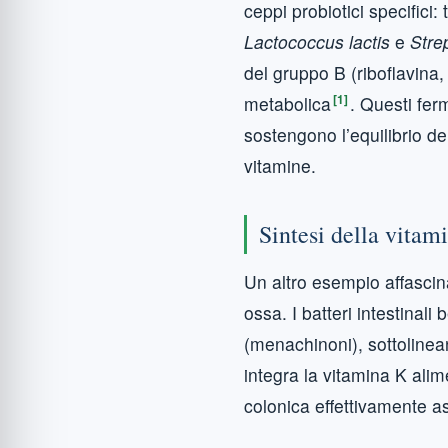
ceppi probiotici specifici: 
Lactococcus lactis
e
Stre
del gruppo B (riboflavina,
[1]
metabolica
. Questi ferm
sostengono l’equilibrio del
vitamine.
Sintesi della vitam
Un altro esempio affascin
ossa. I batteri intestinali
(menachinoni), sottolinea
integra la vitamina K alim
colonica effettivamente a