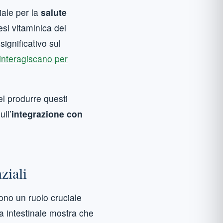
iale per la
salute
esi vitaminica del
ignificativo sul
e interagiscano per
CODE
cceptez de
ns Swilab
el produrre questi
ull’
integrazione con
ziali
ono un ruolo cruciale
ta intestinale mostra che