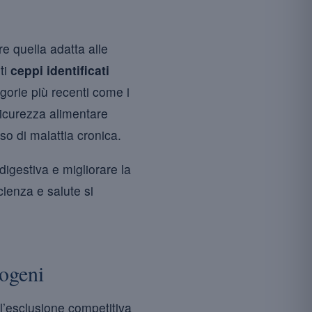
re quella adatta alle
ti
ceppi identificati
gorie più recenti come i
 sicurezza alimentare
so di malattia cronica.
digestiva e migliorare la
cienza e salute si
togeni
l’esclusione competitiva