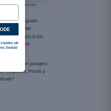
della barriera intestinale.
n quantità adeguate,
ilibrio sano del
CODE
re a proteggere la tua
cceptez de
intestinale e ne
ns Swilab
ione dei batteri patogeni.
ibili ma potenti. Pronto a
stinale?