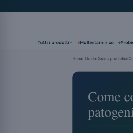
Tutti i prodotti
Multivitaminico
Probio
Home
Guida
Guida probiotici
Co
Come con
patogen