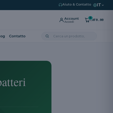
IT
Aiuto & Contatto
0
Account
CHF0.00
Accedi
log
Contatto
atteri