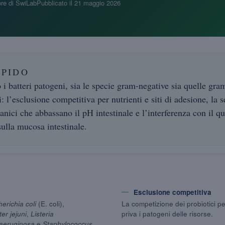
re di SwiLab
Pubblicato il
21 maggio 2026
APIDO
 i batteri patogeni, sia le specie gram-negative sia quelle gram
 l’esclusione competitiva per nutrienti e siti di adesione, la 
ganici che abbassano il pH intestinale e l’interferenza con il 
ulla mucosa intestinale.
Esclusione competitiva
erichia coli
(E. coli),
La competizione dei probiotici per
er jejuni
,
Listeria
priva i patogeni delle risorse.
aeruginosa
e
Staphylococcus