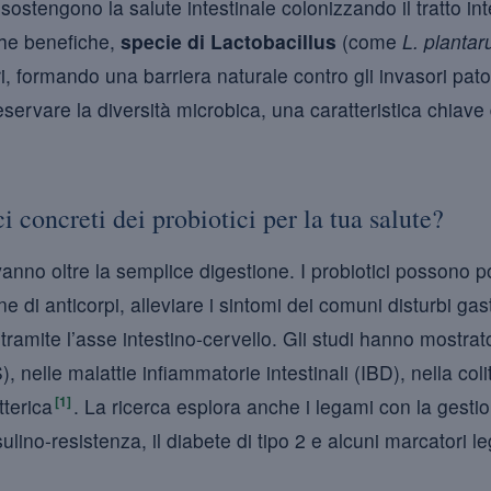
sostengono la salute intestinale colonizzando il tratto i
che benefiche,
specie di Lactobacillus
(come
L. planta
eri, formando una barriera naturale contro gli invasori pat
servare la diversità microbica, una caratteristica chiave
i concreti dei probiotici per la tua salute?
 vanno oltre la semplice digestione. I probiotici possono 
e di anticorpi, alleviare i sintomi dei comuni disturbi gast
tramite l’asse intestino-cervello. Gli studi hanno mostrato
IBS), nelle malattie infiammatorie intestinali (IBD), nella co
[1]
tterica
. La ricerca esplora anche i legami con la gestio
lino-resistenza, il diabete di tipo 2 e alcuni marcatori le