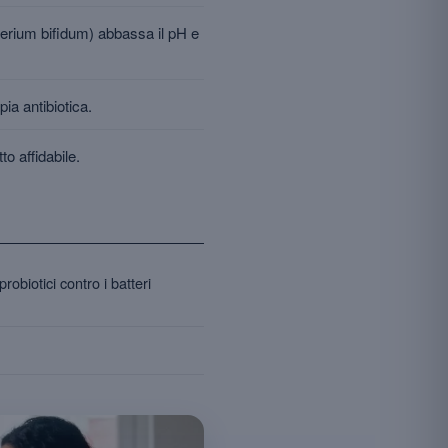
acterium bifidum) abbassa il pH e
pia antibiotica.
to affidabile.
obiotici contro i batteri