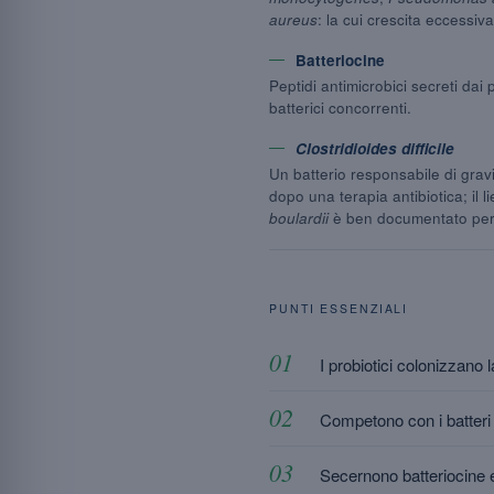
aureus
: la cui crescita eccessiva
Batteriocine
Peptidi antimicrobici secreti dai p
batterici concorrenti.
Clostridioides difficile
Un batterio responsabile di gravi
dopo una terapia antibiotica; il l
boulardii
è ben documentato per 
PUNTI ESSENZIALI
I probiotici colonizzano 
Competono con i batteri n
Secernono batteriocine e 