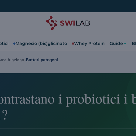
tici
Magnesio (bis)glicinato
Whey Protein
Guide
B
me funziona
Batteri patogeni
trastano i probiotici i b
i?