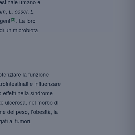
ntestinale umano e
rum
,
L. casei
,
L.
[3]
ogeni
. La loro
 di un microbiota
potenziare la funzione
rointestinali e influenzare
 effetti nella sindrome
lite ulcerosa, nel morbo di
ne del peso, l’obesità, la
gati ai tumori.