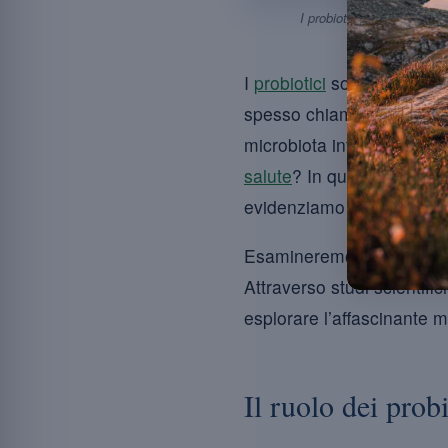
I probiotici contrastano i
I
probiotici
sono microrgani
spesso chiamati « batteri 
microbiota intestinale. Ti
salute
? In questa pagina e
evidenziamo il ruolo nel 
Esamineremo i
meccanis
Attraverso studi scientifici
esplorare l’affascinante m
Il ruolo dei probi