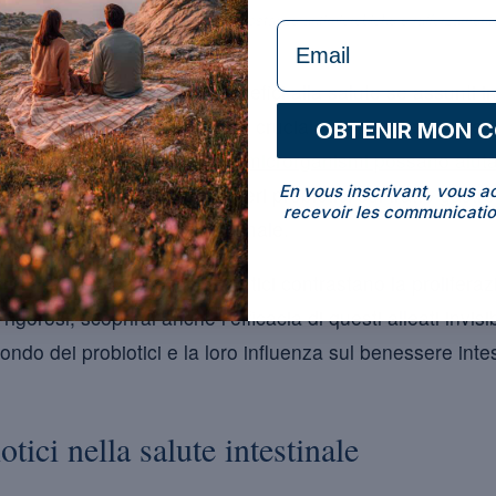
 batteri patogeni tramite competizione, sostanze antimicrobiche e rafforzamento 
formulaire Email
smi vivi che apportano benefici alla salute se assunti i
buoni », e svolgono un ruolo cruciale nel mantenere l’equ
OBTENIR MON 
 sei mai chiesto
come questi microrganismi possano aiuta
En vous inscrivant, vous a
sploriamo l’impatto dei batteri probiotici sul tratto gastro
recevoir les communicatio
mantenere l’omeostasi intestinale.
mi d’azione
con cui i probiotici contrastano la proliferaz
 rigorosi, scoprirai anche l’efficacia di questi alleati invis
ondo dei probiotici e la loro influenza sul benessere inte
otici nella salute intestinale