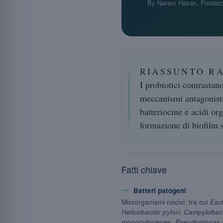
By Naram Hasan, Fondato
RIASSUNTO R
I probiotici contrastano
meccanismi antagonisti:
batteriocine e acidi or
formazione di biofilm s
Fatti chiave
Batteri patogeni
Microrganismi nocivi: tra cui
Esch
Helicobacter pylori
,
Campylobact
monocytogenes
,
Pseudomonas 