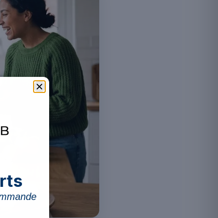
rts
commande