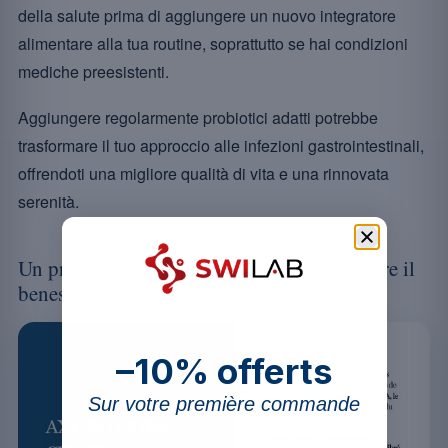
della salute prima di aggiungere un nuovo integratore
alimentare alla tua routine, soprattutto se hai condizioni
mediche preesistenti.
Aggiungere regolarmente probiotici adatti potrebbe
trasformare il tuo approccio alle infezioni gastrointestinali,
offrendoti una migliore qualità di vita e una rinnovata
serenità.
Un probiotico svolge un ruolo nel migliorare il
benessere mentale?
–10% offerts
Sur votre première commande