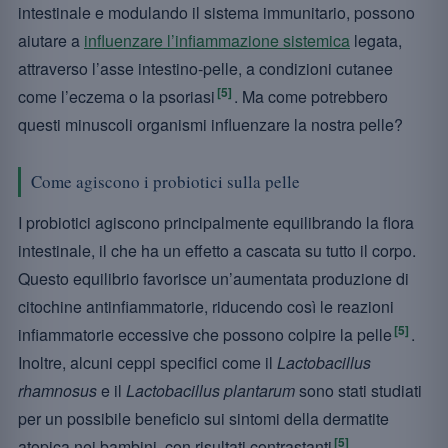
intestinale e modulando il sistema immunitario, possono
aiutare a
influenzare l’infiammazione sistemica
legata,
attraverso l’asse intestino-pelle, a condizioni cutanee
[5]
come l’eczema o la psoriasi
. Ma come potrebbero
questi minuscoli organismi influenzare la nostra pelle?
Come agiscono i probiotici sulla pelle
I probiotici agiscono principalmente equilibrando la flora
intestinale, il che ha un effetto a cascata su tutto il corpo.
Questo equilibrio favorisce un’aumentata produzione di
citochine antinfiammatorie, riducendo così le reazioni
[5]
infiammatorie eccessive che possono colpire la pelle
.
Inoltre, alcuni ceppi specifici come il
Lactobacillus
rhamnosus
e il
Lactobacillus plantarum
sono stati studiati
per un possibile beneficio sui sintomi della dermatite
[5]
atopica nei bambini, con risultati contrastanti
.