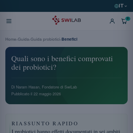
IT
0
Home
Guida
Guida probiotici
Benefici
Quali sono i benefici comprovati
dei probiotici?
Di Naram Hasan, Fondatore di SwiLab
Pubblicato il
22 maggio 2026
RIASSUNTO RAPIDO
I probiotici hanno effetti documentati in sei ambiti