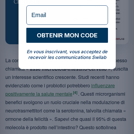
formulaire Email
OBTENIR MON CODE
En vous inscrivant, vous acceptez de
recevoir les communications Swilab
La connessione tra il tuo intestino e il tuo cervello, spesso
chiamata
« asse microbiota-intestino-cervello »
, suscita
un interesse scientifico crescente. Studi recenti hanno
evidenziato come i probiotici potrebbero
influenzare
[4]
positivamente la salute mentale
. Questi microrganismi
benefici svolgono un ruolo cruciale nella modulazione di
neurotrasmettitori come la serotonina, talvolta chiamata «
ormone della felicità ». Sapevi che quasi il 95% di questa
molecola è prodotto nell’intestino? Questo sottolinea