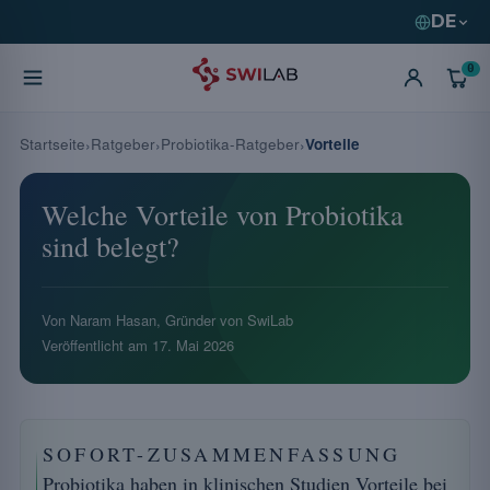
DE
0
Startseite
Ratgeber
Probiotika-Ratgeber
Vorteile
Welche Vorteile von Probiotika
sind belegt?
Von Naram Hasan, Gründer von SwiLab
Veröffentlicht am
17. Mai 2026
SOFORT-ZUSAMMENFASSUNG
Probiotika haben in klinischen Studien Vorteile bei