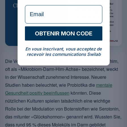
formulaire Email
OBTENIR MON CODE
En vous inscrivant, vous acceptez de
recevoir les communications Swilab
Die Verbindung zwischen Ihrem Darm und Ihrem Gehirn,
oft als «Mikrobiom-Darm-Hirn-Achse» bezeichnet, weckt
in der Wissenschaft zunehmend Interesse. Neuere
Studien haben beleuchtet, wie Probiotika die
mentale
Gesundheit positiv beeinflussen
könnten. Diese
nützlichen Kulturen spielen tatsächlich eine wichtige
Rolle bei der Modulation von Botenstoffen wie Serotonin,
das mitunter «Glückshormon» genannt wird. Wussten Sie,
dass rund 95 % dieses Moleküls im Darm gebildet