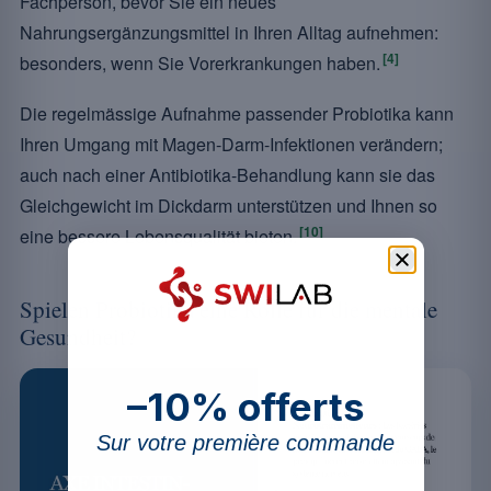
Fachperson, bevor Sie ein neues
Nahrungsergänzungsmittel in Ihren Alltag aufnehmen:
[4]
besonders, wenn Sie Vorerkrankungen haben.
Die regelmässige Aufnahme passender Probiotika kann
Ihren Umgang mit Magen-Darm-Infektionen verändern;
auch nach einer Antibiotika-Behandlung kann sie das
Gleichgewicht im Dickdarm unterstützen und Ihnen so
[10]
eine bessere Lebensqualität bieten.
Spielen Probiotika eine Rolle für die mentale
Gesundheit?
–10% offerts
Sur votre première commande