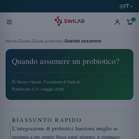
IT
0
Home
Guida
Guida probiotici
Quando assumere
Quando assumere un probiotico?
Di Naram Hasan, Fondatore di SwiLab
Pubblicato il
21 maggio 2026
RIASSUNTO RAPIDO
L’integrazione di probiotici funziona meglio se
assunta a un orario fisso ogni giorno: a stomaco