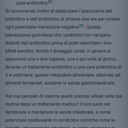
[5]
post-antibiotico
.
Si raccomanda inoltre di distanziare l’assunzione del
probiotico e dell’antibiotico di almeno due ore per evitare
[3]
ogni potenziale interazione negativa
. Questa
precauzione garantisce che i probiotici non vengano
distrutti dall’antibiotico prima di poter esercitare i loro
effetti benefici. Anche il dosaggio conta: in genere si
assumono una o due capsule, una o più volte al giorno,
durante un trattamento antibiotico o una cura probiotica di
3-4 settimane; questo integratore alimentare, abbinato ad
alimenti fermentati, sostiene la salute gastrointestinale.
Hai mai pensato di inserire questi preziosi alleati nella tua
routine dopo un trattamento medico? Il loro ruolo nel
ripristinare e mantenere la salute intestinale, e come
potenziale coadiuvante in condizioni croniche come le
malattie infiammatorie intestinali, la colite ulcerosa o la