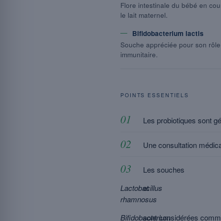
Flore intestinale du bébé en cou
le lait maternel.
Bifidobacterium lactis
Souche appréciée pour son rôle
immunitaire.
POINTS ESSENTIELS
Les probiotiques sont g
Une consultation médical
Les souches
Lactobacillus
et
rhamnosus
Bifidobacterium
sont considérées comme