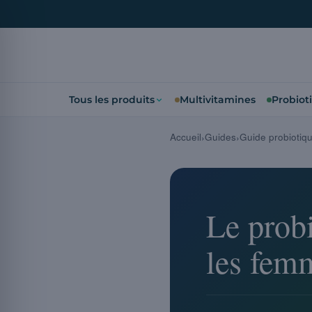
Tous les produits
Multivitamines
Probiot
Accueil
Guides
Guide probiotiq
Le probi
les femm