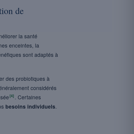
tion de
éliorer la santé
mes enceintes, la
néfiques sont adaptés à
rer des probiotiques à
 généralement considérés
[4]
isée
. Certaines
vos
besoins individuels
.