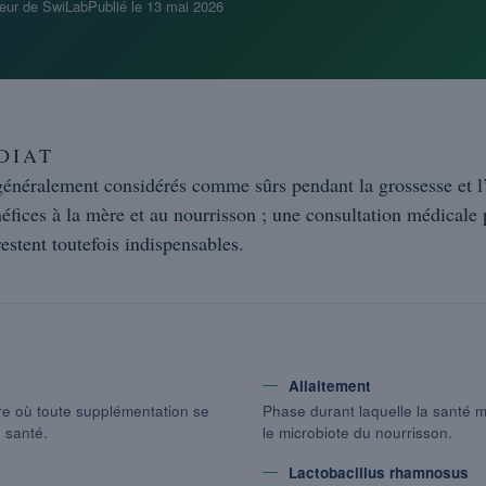
eur de SwiLab
Publié le
13 mai 2026
DIAT
généralement considérés comme sûrs pendant la grossesse et l’
fices à la mère et au nourrisson ; une consultation médicale p
estent toutefois indispensables.
Allaitement
ère où toute supplémentation se
Phase durant laquelle la santé m
 santé.
le microbiote du nourrisson.
Lactobacillus rhamnosus