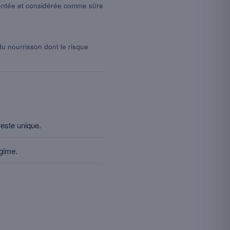
entée et considérée comme sûre
du nourrisson dont le risque
reste unique.
égime.