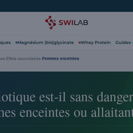
iques
Magnésium (bis)glycinate
Whey Protein
Guides
ues
Effets secondaires
Femmes enceintes
otique est-il sans dange
es enceintes ou allaitan