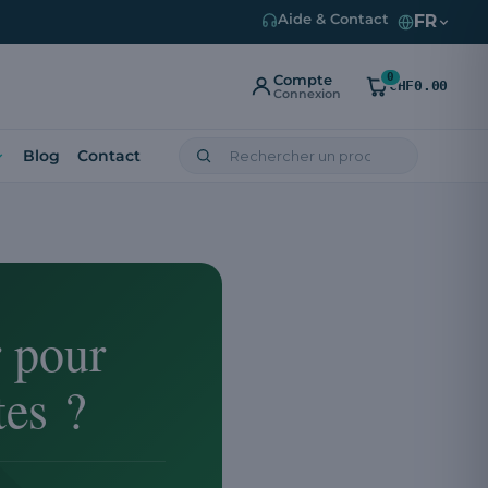
FR
Aide & Contact
0
Compte
CHF0.00
Connexion
Blog
Contact
r pour
tes ?