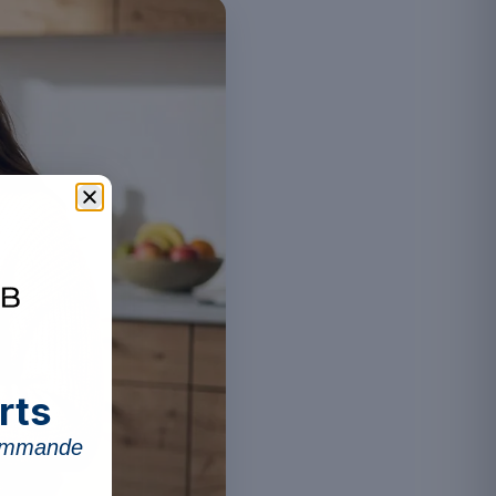
rts
commande