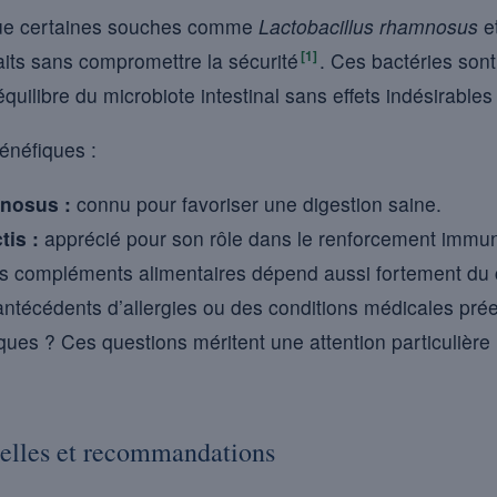
que certaines souches comme
Lactobacillus rhamnosus
e
[1]
faits sans compromettre la sécurité
. Ces bactéries son
’équilibre du microbiote intestinal sans effets indésirables
énéfiques :
mnosus :
connu pour favoriser une digestion saine.
tis :
apprécié pour son rôle dans le renforcement immuni
es compléments alimentaires dépend aussi fortement du c
técédents d’allergies ou des conditions médicales prée
iques ? Ces questions méritent une attention particulière
ielles et recommandations