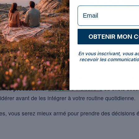
formulaire Email
rossesse et l’allaitement, le choix d’un probiotique se fait avec un profession
sont des micro-organismes vivants qui ont des
effets b
OBTENIR MON 
nvisagez-vous d’en consommer pendant votre grossesse o
n de leur sécurité pour les femmes enceintes et allaitant
En vous inscrivant, vous a
recevoir les communicatio
s alimentaires peuvent apporter un soutien intestinal pr
taines
précautions
.
Les contre-indications
ou effets seco
dérer avant de les intégrer à votre routine quotidienne.
s, vous serez mieux armé pour prendre des décisions é