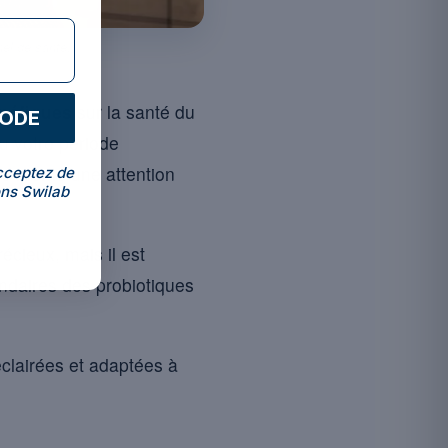
nel de santé.
énéfiques
sur la santé du
CODE
u votre période
es mérite une attention
cceptez de
ns Swilab
écieux, mais il est
ndaires des probiotiques
clairées et adaptées à