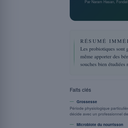
Par Naram Hasan, Fondat
RÉSUMÉ IMMÉ
Les probiotiques sont 
même apporter des béné
souches bien étudiées r
Faits clés
Grossesse
Période physiologique particuli
décide avec un professionnel de
Microbiote du nourrisson