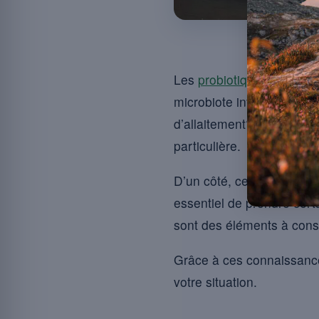
Pendant la g
Les
probiotiques suisses
microbiote intestinal. E
d’allaitement? La questio
particulière.
D’un côté, ces complément
essentiel de prendre cer
sont des éléments à consi
Grâce à ces connaissance
votre situation.