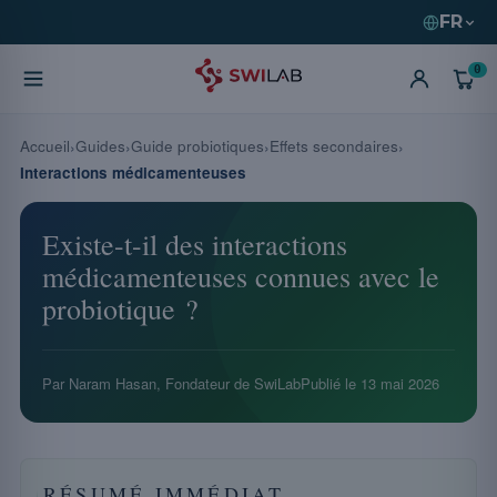
FR
0
Accueil
Guides
Guide probiotiques
Effets secondaires
Interactions médicamenteuses
Existe-t-il des interactions
médicamenteuses connues avec le
probiotique ?
Par Naram Hasan, Fondateur de SwiLab
Publié le
13 mai 2026
RÉSUMÉ IMMÉDIAT