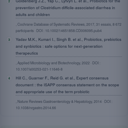
Goldenberg J.Z., Yap C., Lytvyn L. et al., Probiotics for the
prevention of Clostridium difficile-associated diarrhea in
adults and children
, Cochrane Database of Systematic Reviews, 2017, 31 essais, 8 672
participants · DOI : 10.1002/14651858.CD006095.pub4
Yadav M.K., Kumari I., Singh B. et al., Probiotics, prebiotics
and synbiotics : safe options for next-generation
therapeutics
, Applied Microbiology and Biotechnology, 2022 · DOI :
10.1007/s00253-021-11646-8
Hill C., Guarner F., Reid G. et al., Expert consensus
document : the ISAPP consensus statement on the scope
and appropriate use of the term probiotic
, Nature Reviews Gastroenterology & Hepatology, 2014 · DOI :
10.1038/nrgastro.2014.66