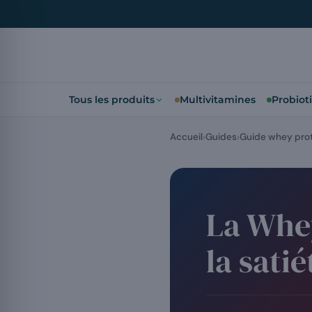
Tous les produits
Multivitamines
Probiot
Accueil
Guides
Guide whey pro
La Whey
la satié