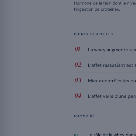
Hormone de la faim dont le nive
l’ingestion de protéines.
POINTS ESSENTIELS
La whey augmente la s
L’effet rassasiant est 
Mieux contrôler les po
L’effet varie d’une pe
SOMMAIRE
Le rôle de la whey dans 
01