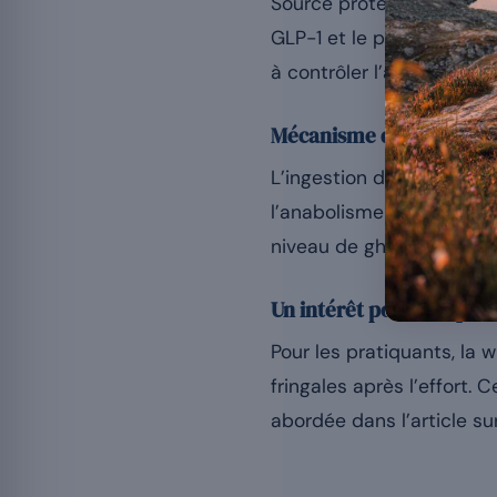
Source protéique rapidem
GLP-1 et le peptide YY, 
à contrôler l’apport cal
Mécanisme d’action
L’ingestion de whey prov
l’anabolisme musculaire e
niveau de ghréline, « hor
Un intérêt pour les sport
Pour les pratiquants, la 
fringales après l’effort.
abordée dans l’article su