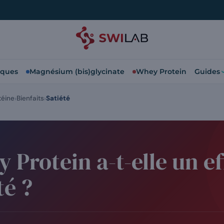
iques
Magnésium (bis)glycinate
Whey Protein
Guides
téine
Bienfaits
Satiété
 Protein a-t-elle un ef
té ?