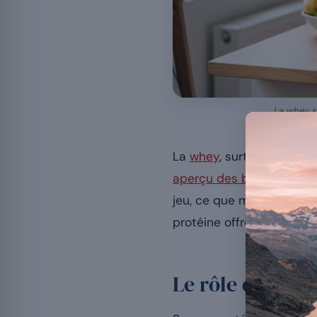
La whey st
La
whey
, surtout connue 
aperçu des bienfaits de 
jeu, ce que montrent les
protéine offre une vue pl
Le rôle de la w