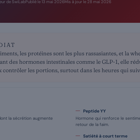
eur de SwiLab
Publié le
13 mai 2026
Mis à jour le
28 mai 2026
DIAT
ents, les protéines sont les plus rassasiantes, et la whe
lant des hormones intestinales comme le GLP-1, elle rédui
 contrôler les portions, surtout dans les heures qui suiv
Peptide YY
dont la sécrétion augmente
Hormone qui renforce le sentime
retour de la faim.
Satiété à court terme