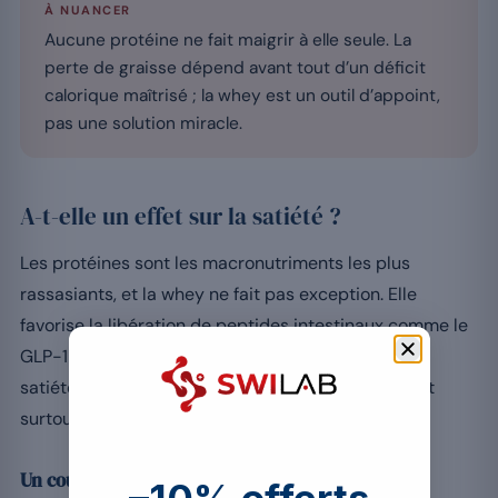
À NUANCER
Aucune protéine ne fait maigrir à elle seule. La
perte de graisse dépend avant tout d’un déficit
calorique maîtrisé ; la whey est un outil d’appoint,
pas une solution miracle.
A-t-elle un effet sur la satiété ?
Les protéines sont les macronutriments les plus
rassasiants, et la whey ne fait pas exception. Elle
favorise la libération de peptides intestinaux comme le
GLP-1 et le peptide YY, impliqués dans le signal de
satiété envoyé au cerveau. Cet effet est cependant
surtout marqué à court terme, après la prise.
Un coupe-faim de courte durée
–10% offerts