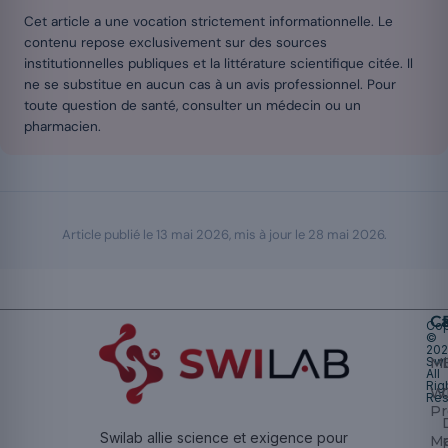
Cet article a une vocation strictement informationnelle. Le
contenu repose exclusivement sur des sources
institutionnelles publiques et la littérature scientifique citée. Il
ne se substitue en aucun cas à un avis professionnel. Pour
toute question de santé, consulter un médecin ou un
pharmacien.
Article publié le
13 mai 2026
, mis à jour le
28 mai 2026
.
Ca
Cop
©
20
Swi
Mu
All
Rig
W
Res
Pr
Swilab allie science et exigence pour
M