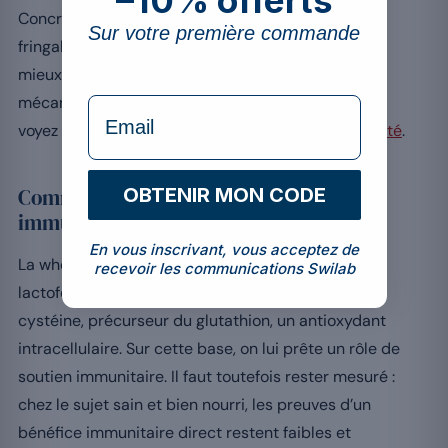
Concrètement, un shake de whey peut réduire les
Sur votre première commande
fringales dans les heures qui suivent, ce qui aide à
mieux contrôler les portions. Pour comprendre les
mécanismes hormonaux et les limites de cet effet,
formulaire Email
voyez l’article dédié à
l’effet de la whey sur la satiété
.
OBTENIR MON CODE
Comment soutient-elle le système
immunitaire ?
En vous inscrivant, vous acceptez de
La whey contient des composants bioactifs,
recevoir les communications Swilab
lactoferrine, immunoglobulines, et apporte de la
cystéine, précurseur du glutathion, un antioxydant
intracellulaire. Sur cette base, on lui prête un rôle de
soutien immunitaire. Il faut toutefois rester mesuré :
chez le sujet sain et bien nourri, les preuves d’un
bénéfice immunitaire direct restent faibles et