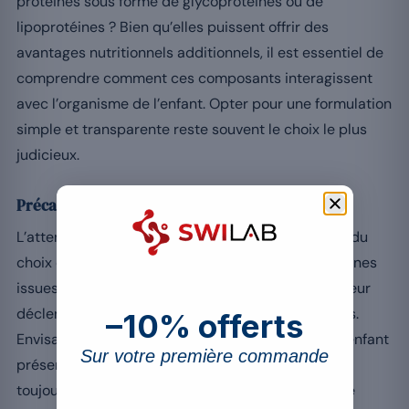
protéines sous forme de glycoprotéines ou de
lipoprotéines ? Bien qu’elles puissent offrir des
avantages nutritionnels additionnels, il est essentiel de
comprendre comment ces composants interagissent
avec l’organisme de l’enfant. Opter pour une formulation
simple et transparente reste souvent le choix le plus
judicieux.
Précautions face aux allergènes potentiels
L’attention portée aux allergènes est cruciale lors du
choix d’une whey protéine pour enfants. Les protéines
issues du lait peuvent contenir du lactose, un facteur
déclencheur d’intolérances chez certains individus.
–10% offerts
Envisagez donc des options sans lactose si votre enfant
Sur votre première commande
présente une sensibilité connue. De plus, vérifiez
toujours les étiquettes pour détecter tout signe de