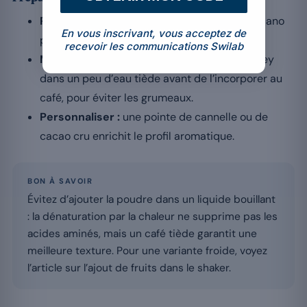
Préparer le café :
expresso corsé ou Americano
En vous inscrivant, vous acceptez de
plus doux, selon vos goûts.
recevoir les communications Swilab
Mélanger progressivement :
délayez la whey
dans un peu d’eau tiède avant de l’incorporer au
café, pour éviter les grumeaux.
Personnaliser :
une pointe de cannelle ou de
cacao cru enrichit le profil aromatique.
BON À SAVOIR
Évitez d’ajouter la poudre dans un liquide bouillant
: la dénaturation par la chaleur ne supprime pas les
acides aminés, mais un café tiède garantit une
meilleure texture. Pour une variante froide, voyez
l’article sur l’ajout de fruits dans le shaker.