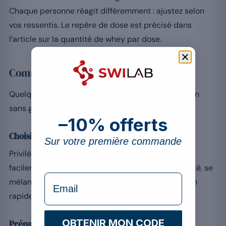
Chaque personne réagit différemment : ajustez selon
vos ressentis. Le repère de dose est précisé dans
l’article sur la quantité de whey par dose.
Comment bien intégrer la whey au café
Quelques gestes suffisent pour réussir l’association
sans grumeaux ni perte de saveur.
–10% offerts
Choisir la bonne whey
Sur votre première commande
Privilégiez une whey de qualité qui se dissout
facilement. La whey isolée, reconnue pour sa pureté, se
formulaire Email
mélange sans grumeaux et assure une assimilation
rapide des acides aminés.
OBTENIR MON CODE
Préparation optimale