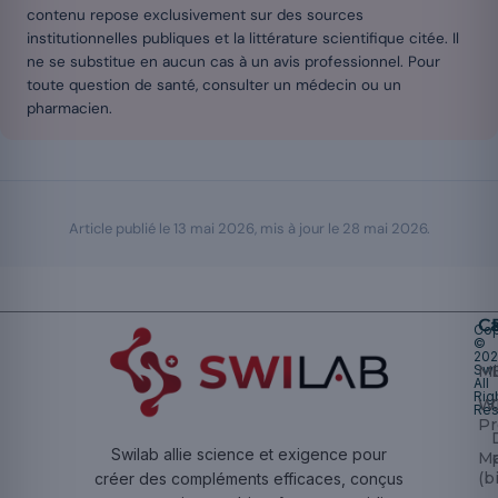
contenu repose exclusivement sur des sources
institutionnelles publiques et la littérature scientifique citée. Il
ne se substitue en aucun cas à un avis professionnel. Pour
toute question de santé, consulter un médecin ou un
pharmacien.
Article publié le
13 mai 2026
, mis à jour le
28 mai 2026
.
Ca
Cop
©
20
Swi
Mu
All
Rig
W
Res
Pr
Swilab allie science et exigence pour
M
(b
créer des compléments efficaces, conçus