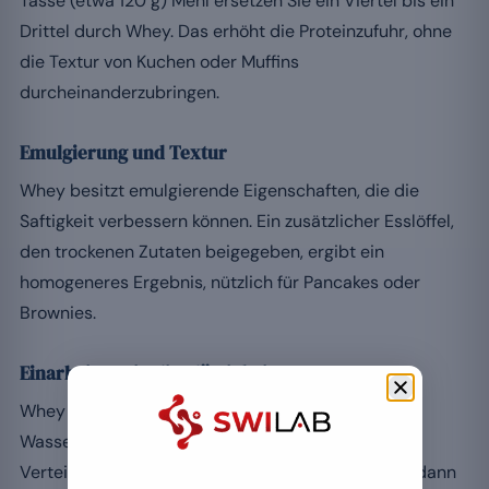
Tasse (etwa 120 g) Mehl ersetzen Sie ein Viertel bis ein
Drittel durch Whey. Das erhöht die Proteinzufuhr, ohne
die Textur von Kuchen oder Muffins
durcheinanderzubringen.
Emulgierung und Textur
Whey besitzt emulgierende Eigenschaften, die die
Saftigkeit verbessern können. Ein zusätzlicher Esslöffel,
den trockenen Zutaten beigegeben, ergibt ein
homogeneres Ergebnis, nützlich für Pancakes oder
Brownies.
Einarbeitung in die Flüssigkeiten
Whey in einer Flüssigkeit des Rezepts (Milch oder
Wasser) aufzulösen sorgt für eine gleichmässige
Verteilung und vermeidet Klümpchen; passen Sie dann