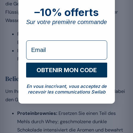
die Gesamtmenge der Flüssigkeit an. Die Wahl der
–10% offerts
Flüssigkeit wird im Artikel über Whey mit Milch oder
Wasser ausführlich behandelt.
Sur votre première commande
Für saftige Crêpes: 30 g Whey vor dem
Einarbeiten mit der Milch vermischen.
formulaire Email
In einer Smoothie Bowl: 20 g direkt mit Ihren
Früchten in den Mixer geben.
OBTENIR MON CODE
Beliebte Rezepte mit Whey
En vous inscrivant, vous acceptez de
Um Ihre Backwaren mit Protein anzureichern und dabei
recevoir les communications Swilab
den Geschmack zu bewahren, hier einige Ideen:
Proteinbrownies:
Ersetzen Sie einen Teil des
Mehls durch Whey; geschmolzene dunkle
Schokolade intensiviert die Aromen und bewahrt