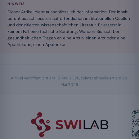
HINWEIS
Dieser Artikel dient ausschliesslich der Information. Der Inhalt
beruht ausschliesslich auf öffentlichen institutionellen Quellen
und der zitierten wissenschaftlichen Literatur. Er ersetzt in
keinem Fall eine fachliche Beratung. Wenden Sie sich bei
gesundheitlichen Fragen an eine Ärztin, einen Arzt oder eine
Apothekerin, einen Apotheker.
Artikel veröffentlicht am
13. Mai 2026
, zuletzt aktualisiert am
28.
Mai 2026
.
K
Cop
©
20
Swi
Mu
All
Rig
W
Res